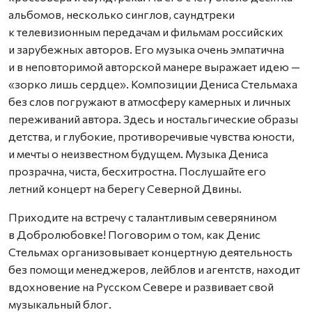
альбомов, несколько синглов, саундтреки
к телевизионным передачам и фильмам российских
и зарубежных авторов. Его музыка очень эмпатична
и в неповторимой авторской манере выражает идею —
«зорко лишь сердце». Композиции Дениса Стельмаха
без слов погружают в атмосферу камерных и личных
переживаний автора. Здесь и ностальгические образы
детства, и глубокие, противоречивые чувства юности,
и мечты о неизвестном будущем. Музыка Дениса
прозрачна, чиста, бесхитростна. Послушайте его
летний концерт на берегу Северной Двины.
Приходите на встречу с талантливым северянином
в Добролюбовке! Поговорим о том, как Денис
Стельмах организовывает концертную деятельность
без помощи менеджеров, лейблов и агентств, находит
вдохновение на Русском Севере и развивает свой
музыкальный блог.