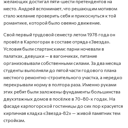
желающих достигал пяти-шести претендентов на
место. Андрей вспоминает, что решающим мотивом
стало желание проверить себя и прикоснуться к той
романтике, которой было овеяно движение.
Свой первый трудовой семестр летом 1978 года он
провёл в Карпогорах в составе отряда «Звезда».
Условия были спартанскими: парни ночевали в
палатках, девушки — в вагончиках, питание
организовывали собственными силами. За два месяца
студенты выполняли до пятой части годового плана
местного ремонтно-строительного участка, а нередко
перекрывали норму в полтора раза. Именно руками
этих ребят были заложены фундаменты большинства
двухэтажных домов в посёлке в 70–80-х годах. На
фасаде карпогорской гостиницы до сих пор красуется
кирпичная кладка «Звезда-82» — живой памятник тем
стройкам.