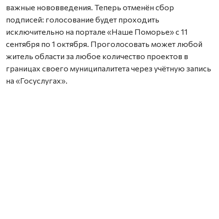
важные нововведения. Теперь отменён сбор
подписей: голосование будет проходить
исключительно на портале «Наше Поморье» с 11
сентября по 1 октября. Проголосовать может любой
житель области за любое количество проектов в
границах своего муниципалитета через учётную запись
на «Госуслугах».
Также важно заранее согласовать земельный участок с
местной администрацией — работы можно проводить
только на территории, находящейся в муниципальной
собственности.
Координатором проекта стала выпускница программы
«Защитники. Под крылом Архангела» Елена Слобода.
Она отметила, что для успешного прохождения
конкурса важно правильно оформить заявку,
подготовить полный пакет документов и получить
поддержку жителей на собрани.