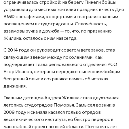
ограничивалась стройкой: на берегу Пинеги бойцы
устраивали для местных жителей праздник в честь Дня
ВМФ с эстафетами, концертами и театрализованным
посвящением в студотрядовцы. Сплочённость,
взаимовыручка и дружба — то, что, по признанию
Жилина, осталось с ним навсегда.
С 2014 года он руководит советом ветеранов, став
связующим звеном между поколениями. Как
подчёркивает глава регионального отделения РСО
Егор Иванов, ветераны передают нынешним бойцам
бесценный опыт и сохраняют память об истоках
движения.
Главным детищем Андрея Жилина стала двухтомная
летопись студотрядов Поморья. Замысел возник в
2009 году и сначала касался только отрядов
лесотехнического института, но быстро перерос в
масштабный проект по всей области. Почти пять лет