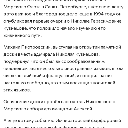
Морского Флота в Санкт-Петербурге, внёс свою лепту
в это важное и благородное дело: ещё в 1994 году он
опубликовал первые очерки о Николае Герасимовиче
Кузнецове, что положило начало изучению его
жизненного пути.
Михаил Пиотровский, выступая на открытии памятной
доски в честь адмирала Николая Кузнецова,
подчеркнул, что он был высокообразованным
человеком, знал несколько иностранных языков, в том
числе английский и французский, и говорил на них
настолько свободно, что этим восхищал носителей
этих языков.
Освящение доски провёл настоятель Никольского
Морского собора архимандрит Алексий.
А ещё к этому событию Императорский фарфоровый
завод выпустил серию фарфоровых тарелок с