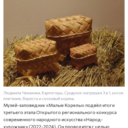
Людмила Чемакина, Карпогоры, Сундучок-матрешка 3 в 1, косое
З
плетение, береста и сосновый корень
Музей-заповедник «Малые Корелы» подвёл итоги
третьего этапа Открытого регионального конкурса
современного народного искусства «Народ-
художник» (2022-2024). Он проводится с целью