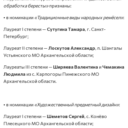
обработка бересты»
признаны:
• в номинации
«Традиционные виды народных ремёсел»
:
Лауреат I степени —
Сутугина Тамара
, г. Санкт-
Петербург;
Лауреат II степени —
Лоскутов Александр
, п. Шангалы
Устьянского МО Архангельской области;
Лауреаты III степени —
Ширяева Валентина
и
Чемакина
Людмила
из с. Карпогоры Пинежского МО
Архангельской области.
• в номинации
«Художественный предметный дизайн»
:
Лауреат I степени —
Шеметов Сергей
, с. Конёво
Плесецкого МО Архангельской области;