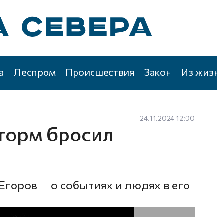
а
Леспром
Происшествия
Закон
Из жиз
24.11.2024 12:00
торм бросил
Егоров — о событиях и людях в его