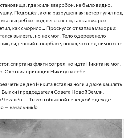
 становища, где жили зверобои, не было видно.
ушку. Подошёл, а она разрушенная: ветер гулял под
та выгреб из-под него снег и, так как мороз
метил, как сморило… Проснулся от запаха махорки:
ытался вылезть, но не смог. Тело одеревенело
ник, сидевший на карбасе, понял, что под ним кто‑то
ок спирта из фляги согрел, но идти Никита не мог.
. Охотник притащил Никиту на себе.
ез четыре дня Никита встал на ноги и даже кашлять
о Вылки (председателя Совета Новой Земли.
аз Чекалёв. — Тыко в обычной ненецкой одежде
но — начальник!»