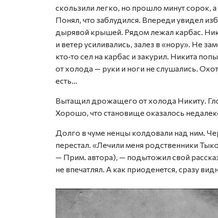
скользили легко, но прошло минут сорок, а
Понял, что заблудился. Впереди увидел изб
дырявой крышей. Рядом лежал карбас. Ники
и ветер усиливались, залез в «нору». Не за
кто‑то сел на карбас и закурил. Никита поп
от холода — руки и ноги не слушались. Охот
есть…
Вытащил дрожащего от холода Никиту. Глот
Хорошо, что становище оказалось недалеко
Долго в чуме ненцы колдовали над ним. Чер
перестал. «Лечили меня родственники Тык
— Прим. автора), — подытожил свой расск
не впечатлял. А как приоденется, сразу вид