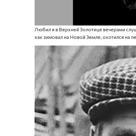
Любил я в Верхней Золотице вечерами слуш
как зимовал на Новой Земле, охотился на п