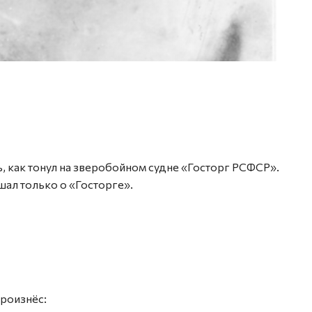
ть, как тонул на зверобойном судне «Госторг РСФСР».
ышал только о «Госторге».
роизнёс: