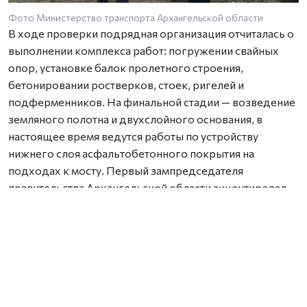
Фото Министерство транспорта Архангельской области
В ходе проверки подрядная организация отчиталась о
выполнении комплекса работ: погружении свайных
опор, установке балок пролетного строения,
бетонировании ростверков, стоек, ригелей и
подферменников. На финальной стадии — возведение
земляного полотна и двухслойного основания, в
настоящее время ведутся работы по устройству
нижнего слоя асфальтобетонного покрытия на
подходах к мосту. Первый зампредседателя
правительства Архангельской области акцентировал
внимание на недопустимости снижения темпов
строительства, подчеркнув, что сдача объекта
запланирована на конец 2026 года. По его словам,
текущая готовность (более 65%) соответствует
графику, что гарантирует своевременное завершение.
Реконструкция ведется в рамках госпрограммы