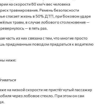
арии на скорости 80 км/ч вес человека
т риск травмирования. Ремень безопасности
нье спасает жизнь в 50% ДТП, при боковом ударе
тяжёлых травм, в случае лобового столкновения —
еревернулось — в пять раз.
 часть из них связана с тем, что многие просто
лишь придуманным поводом придраться к водителю
ны ниже:
гиваться
же на низкой скорости не пристёгнутый пассажир
обиля через лобовое стекло. При этом он сам
ди.