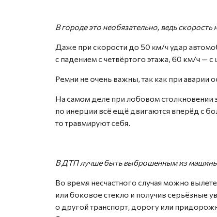
В городе это необязательно, ведь скорость
Даже при скорости до 50 км/ч удар автомо
с падением с четвёртого этажа, 60 км/ч — с
Ремни не очень важны, так как при аварии 
На самом деле при лобовом столкновении э
по инерции всё ещё двигаются вперёд с бо
то травмируют себя.
В ДТП лучше быть выброшенным из машин
Во время несчастного случая можно вылетет
или боковое стекло и получив серьёзные ув
о другой транспорт, дорогу или придорожн