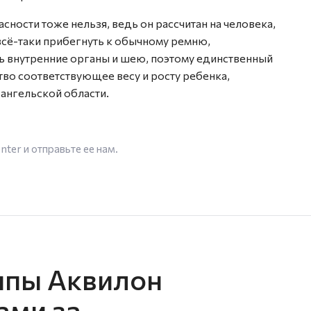
ности тоже нельзя, ведь он рассчитан на человека,
 всё-таки прибегнуть к обычному ремню,
ь внутренние органы и шею, поэтому единственный
во соответствующее весу и росту ребенка,
ангельской области.
enter
и отправьте ее нам.
ппы Аквилон
ами за