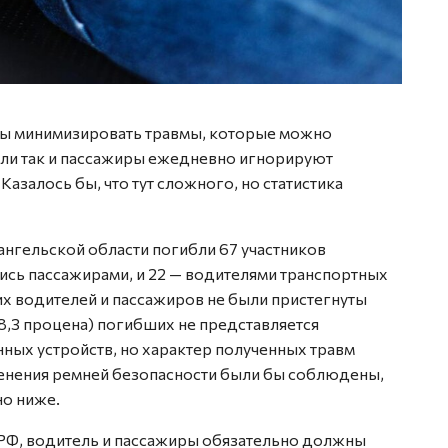
обы минимизировать травмы, которые можно
ели так и пассажиры ежедневно игнорируют
азалось бы, что тут сложного, но статистика
хангельской области погибли 67 участников
ись пассажирами, и 22 — водителями транспортных
ших водителей и пассажиров не были пристегнуты
28,3 процена) погибших не представляется
ых устройств, но характер полученных травм
менения ремней безопасности были бы соблюдены,
но ниже.
Ф, водитель и пассажиры обязательно должны