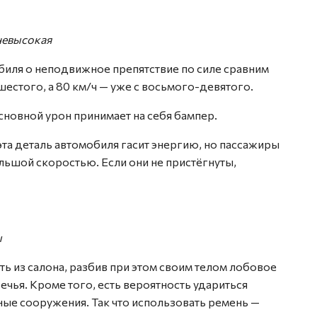
 невысокая
биля о неподвижное препятствие по силе сравним
 шестого, а 80 км/ч — уже с восьмого-девятого.
основной урон принимает на себя бампер.
та деталь автомобиля гасит энергию, но пассажиры
льшой скоростью. Если они не пристёгнуты,
ы
ь из салона, разбив при этом своим телом лобовое
ечья. Кроме того, есть вероятность удариться
ые сооружения. Так что использовать ремень —