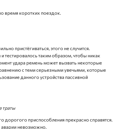
во время коротких поездок.
льно пристёгиваться, этого не случится.
и тестировалось таким образом, чтобы никак
момент удара ремень может вызвать некоторые
сравнению с теми серьезными увечьями, которые
ьзование данного устройства пассивной
е траты
го дорогого приспособления прекрасно справятся.
е аварии невозможно.