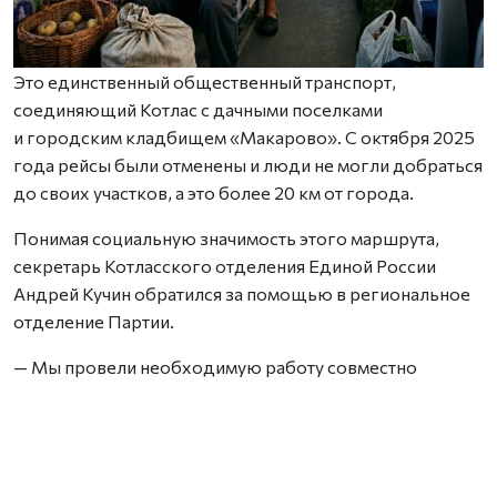
Это единственный общественный транспорт,
соединяющий Котлас с дачными поселками
и городским кладбищем «Макарово». С октября 2025
года рейсы были отменены и люди не могли добраться
до своих участков, а это более 20 км от города.
Понимая социальную значимость этого маршрута,
секретарь Котласского отделения Единой России
Андрей Кучин обратился за помощью в региональное
отделение Партии.
— Мы провели необходимую работу совместно
с ответственными лицами областного министерства
транспорта, — сообщил первый заместитель секретаря
Архангельского регионального отделения Единой
России Сергей Пивков. — В результате уже 9 апреля