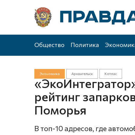
Общество
Политика
Экономик
Экономика
Архангельск
Котлас
«ЭкоИнтегратор»
рейтинг запарко
Поморья
В топ-10 адресов, где автом