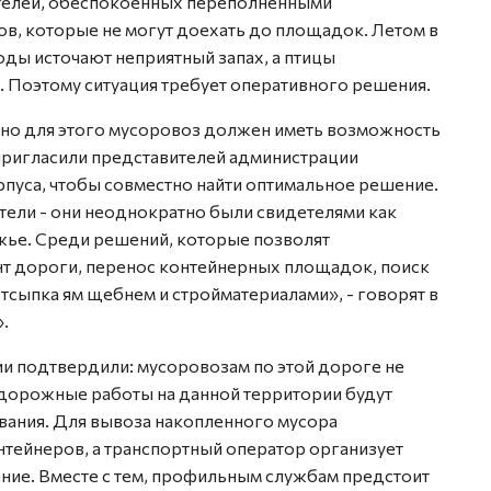
ителей, обеспокоенных переполненными
ов, которые не могут доехать до площадок. Летом в
ды источают неприятный запах, а птицы
. Поэтому ситуация требует оперативного решения.
, но для этого мусоровоз должен иметь возможность
пригласили представителей администрации
пуса, чтобы совместно найти оптимальное решение.
ели - они неоднократно были свидетелями как
жье. Среди решений, которые позволят
т дороги, перенос контейнерных площадок, поиск
тсыпка ям щебнем и стройматериалами», - говорят в
.
ии подтвердили: мусоровозам по этой дороге не
дорожные работы на данной территории будут
вания. Для вывоза накопленного мусора
нтейнеров, а транспортный оператор организует
ние. Вместе с тем, профильным службам предстоит