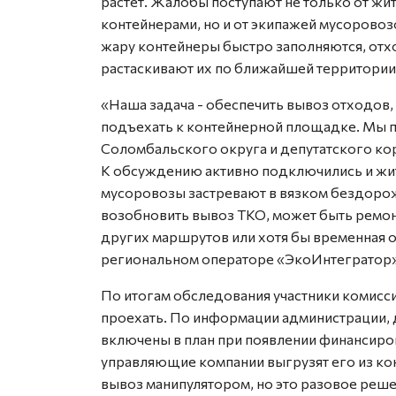
растет. Жалобы поступают не только от ж
контейнерами, но и от экипажей мусоровоз
жару контейнеры быстро заполняются, отхо
растаскивают их по ближайшей территории
«Наша задача - обеспечить вывоз отходов
подъехать к контейнерной площадке. Мы 
Соломбальского округа и депутатского кор
К обсуждению активно подключились и жит
мусоровозы застревают в вязком бездоро
возобновить вывоз ТКО, может быть ремон
других маршрутов или хотя бы временная о
региональном операторе «ЭкоИнтегратор»
По итогам обследования участники комисс
проехать. По информации администрации, 
включены в план при появлении финансиро
управляющие компании выгрузят его из ко
вывоз манипулятором, но это разовое реше