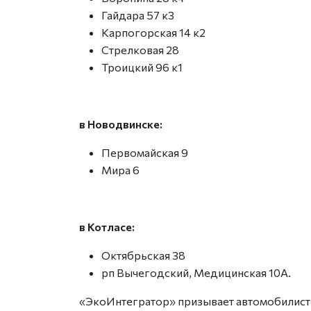
Гайдара 57 к3
Карпогорская 14 к2
Стрелковая 28
⁠Троицкий 96 к1
в Новодвинске:
Первомайская 9
Мира 6
в Котласе:
⁠Октябрьская 38
⁠рп Вычегодский, Медицинская 10А.
«ЭкоИнтегратор» призывает автомобилисто