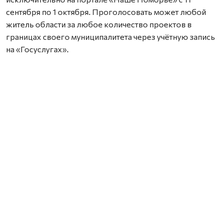
сентября по 1 октября. Проголосовать может любой
житель области за любое количество проектов в
границах своего муниципалитета через учётную запись
на «Госуслугах».
Также важно заранее согласовать земельный участок с
местной администрацией — работы можно проводить
только на территории, находящейся в муниципальной
собственности.
Координатором проекта стала выпускница программы
«Защитники. Под крылом Архангела» Елена Слобода.
Она отметила, что для успешного прохождения
конкурса важно правильно оформить заявку,
подготовить полный пакет документов и получить
поддержку жителей на собрани.
Проект «Комфортное Поморье» инициирован
губернатором Александром Цыбульским в 2023 году и