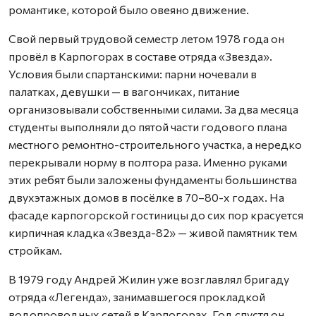
романтике, которой было овеяно движение.
Свой первый трудовой семестр летом 1978 года он
провёл в Карпогорах в составе отряда «Звезда».
Условия были спартанскими: парни ночевали в
палатках, девушки — в вагончиках, питание
организовывали собственными силами. За два месяца
студенты выполняли до пятой части годового плана
местного ремонтно-строительного участка, а нередко
перекрывали норму в полтора раза. Именно руками
этих ребят были заложены фундаменты большинства
двухэтажных домов в посёлке в 70–80-х годах. На
фасаде карпогорской гостиницы до сих пор красуется
кирпичная кладка «Звезда-82» — живой памятник тем
стройкам.
В 1979 году Андрей Жилин уже возглавлял бригаду
отряда «Легенда», занимавшегося прокладкой
водопроводных сетей в Карпогорах. Год спустя он