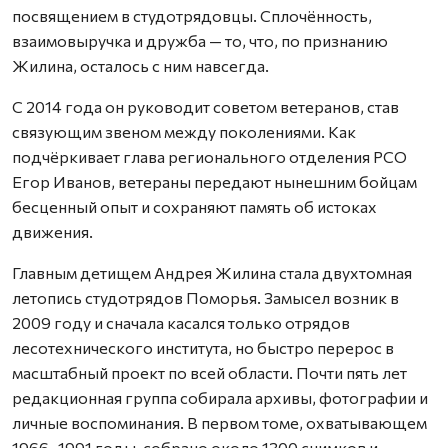
посвящением в студотрядовцы. Сплочённость,
взаимовыручка и дружба — то, что, по признанию
Жилина, осталось с ним навсегда.
С 2014 года он руководит советом ветеранов, став
связующим звеном между поколениями. Как
подчёркивает глава регионального отделения РСО
Егор Иванов, ветераны передают нынешним бойцам
бесценный опыт и сохраняют память об истоках
движения.
Главным детищем Андрея Жилина стала двухтомная
летопись студотрядов Поморья. Замысел возник в
2009 году и сначала касался только отрядов
лесотехнического института, но быстро перерос в
масштабный проект по всей области. Почти пять лет
редакционная группа собирала архивы, фотографии и
личные воспоминания. В первом томе, охватывающем
1966–1991 годы, собрано около 1300 снимков и