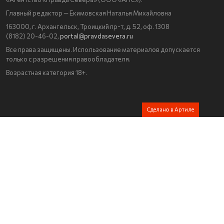
Главный редактор — Екимовская Наталья Михайловна
163000, г. Архангельск, Троицкий пр-т, д. 52, оф. 1308
(8182) 20-46-02,
portal@pravdasevera.ru
Все права защищены. Использование материалов допускается
только с разрешения правообладателя.
Возрастная категория 18+.
Сделано в Артиле