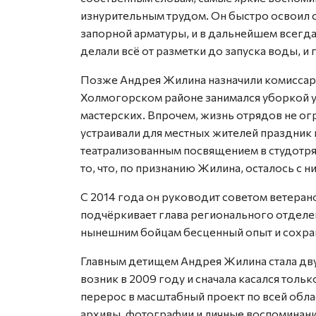
изнурительным трудом. Он быстро освоил 
запорной арматуры, и в дальнейшем всегда
делали всё от разметки до запуска воды, и
Позже Андрея Жилина назначили комиссар
Холмогорском районе занимался уборкой у
мастерских. Впрочем, жизнь отрядов не ог
устраивали для местных жителей праздник 
театрализованным посвящением в студотря
то, что, по признанию Жилина, осталось с н
С 2014 года он руководит советом ветеран
подчёркивает глава регионального отделе
нынешним бойцам бесценный опыт и сохран
Главным детищем Андрея Жилина стала дв
возник в 2009 году и сначала касался толь
перерос в масштабный проект по всей обла
архивы, фотографии и личные воспоминани