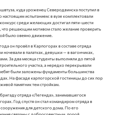
ашвтуза, куда уроженец Северодвинска поступил в
ло настоящим испытанием: в вузе комплектовали
а конкурс среди желающих достигал пяти-шести
т, что решающим мотивом стало желание проверить
орой было овеяно движение.
года он провёл в Карпогорах в составе отряда
и ночевали в палатках, девушки — в вагончиках,
ми. За два месяца студенты выполняли до пятой
троительного участка, а нередко перекрывали
х ребят были заложены фундаменты большинства
дах. На фасаде карпогорской гостиницы до сих пор
 живой памятник тем стройкам.
 бригаду отряда «Легенда», занимавшегося
рах. Год спустя он стал командиром отряда в
 сооружения для детского дома. По его
нания связаны с добросовестным, порой