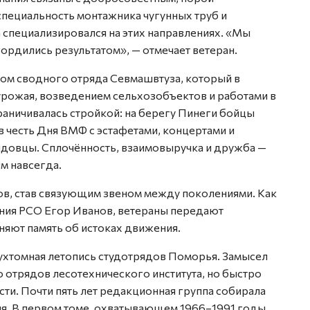
специальность монтажника чугунных труб и
 специализировался на этих направлениях. «Мы
 гордились результатом», — отмечает ветеран.
ом сводного отряда Севмашвтуза, который в
рожая, возведением сельхозобъектов и работами в
раничивалась стройкой: на берегу Пинеги бойцы
в честь Дня ВМФ с эстафетами, концертами и
довцы. Сплочённость, взаимовыручка и дружба —
им навсегда.
ов, став связующим звеном между поколениями. Как
ния РСО Егор Иванов, ветераны передают
яют память об истоках движения.
ухтомная летопись студотрядов Поморья. Замысел
ко отрядов лесотехнического института, но быстро
сти. Почти пять лет редакционная группа собирала
я. В первом томе, охватывающем 1966–1991 годы,