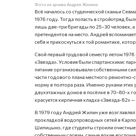
Фото из архива Андрея Жилина
Всё началось со студенческой скамьи Севм
1976 году. Тогда попасть в стройотряд бы
лишь две-три бригады по 25–30 человек, 
претендентов на место. Андрей вспоминае
себя и прикоснуться к той романтике, кот
Свой первый трудовой семестр летом 1978 
«Звезда». Условия были спартанскими: парн
питание организовывали собственными сила
части годового плана местного ремонтно-с
норму в полтора раза. Именно руками эти
двухэтажных домов в посёлке в 70–80-х го
красуется кирпичная кладка «Звезда-82» —
В 1979 году Андрей Жилин уже возглавлял
прокладкой водопроводных сетей в Карпого
Шипицыно, где студенты строили очистные
собственным словам, самые яркие воспоми