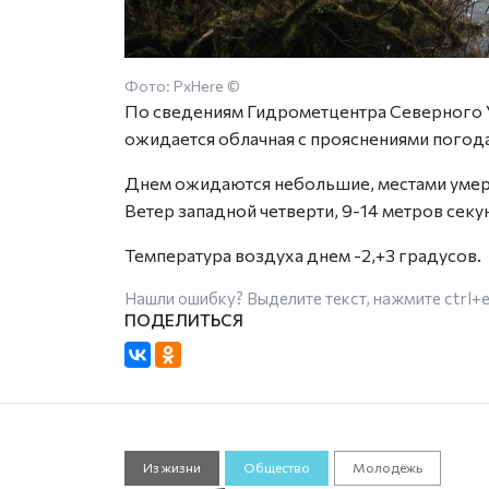
Фото: PxHere ©
По сведениям Гидрометцентра Северного У
ожидается облачная с прояснениями погода
Днем ожидаются небольшие, местами умере
Ветер западной четверти, 9-14 метров секу
Температура воздуха днем -2,+3 градусов.
Нашли ошибку? Выделите текст, нажмите
ctrl+
Из жизни
Общество
Молодёжь