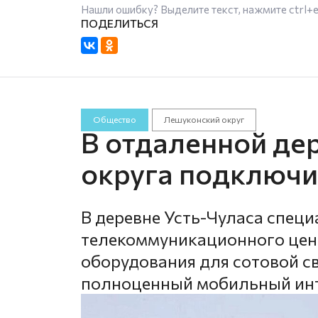
Нашли ошибку? Выделите текст, нажмите
ctrl+
Общество
Лешуконский округ
В отдаленной де
округа подключи
В деревне Усть-Чуласа спец
телекоммуникационного цен
оборудования для сотовой св
полноценный мобильный инт