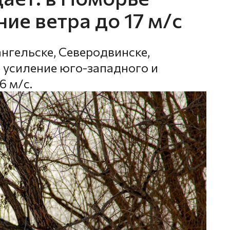
ие ветра до 17 м/с
нгельске, Северодвинске,
 усиление юго-западного и
6 м/с.