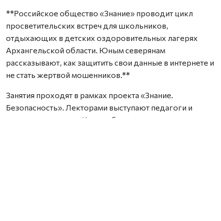
**Российское общество «Знание» проводит цикл
просветительских встреч для школьников,
отдыхающих в детских оздоровительных лагерях
Архангельской области. Юным северянам
рассказывают, как защитить свои данные в интернете и
не стать жертвой мошенников.**
Занятия проходят в рамках проекта «Знание.
Безопасность». Лекторами выступают педагоги и
психологи региона. Как сообщили организаторы, на
данный момент состоялось уже более десяти таких
встреч в четырёх муниципальных образованиях
Поморья.
Особое внимание на лекциях уделяют правилам
цифровой гигиены. Специалисты советуют
школьникам использовать сложные пароли в соцсетях,
сочетающие буквы и цифры, и регулярно их