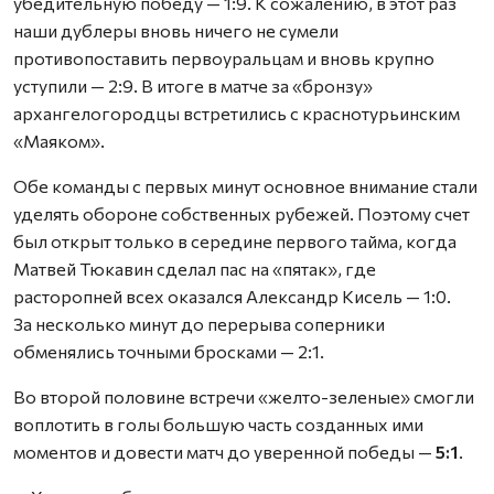
убедительную победу — 1:9. К сожалению, в этот раз
наши дублеры вновь ничего не сумели
противопоставить первоуральцам и вновь крупно
уступили — 2:9. В итоге в матче за «бронзу»
архангелогородцы встретились с краснотурьинским
«Маяком».
Обе команды с первых минут основное внимание стали
уделять обороне собственных рубежей. Поэтому счет
был открыт только в середине первого тайма, когда
Матвей Тюкавин сделал пас на «пятак», где
расторопней всех оказался Александр Кисель — 1:0.
За несколько минут до перерыва соперники
обменялись точными бросками — 2:1.
Во второй половине встречи «желто-зеленые» смогли
воплотить в голы большую часть созданных ими
моментов и довести матч до уверенной победы —
5:1
.