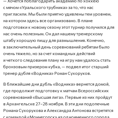
— Хочется поблагодарить академию по хоккею
с мячом «Уральского трубника» за то, что нас
пригласили. Мы были приятно удивлены тем уровнем,
на котором здесь все организовано. В плане
подготовки к новому сезону этот турнир получился для
нас очень полезным. Он дал нашему тренерскому
штабу хорошую пищу для размышления. Конечно,
в заключительный день соревнований ребятам было
очень тяжело, но за счет командных действий
и четкого следования плану на игру нам удалось стать
бронзовым призером кубка, — подвел итог старший
тренер дубля «Водника» Роман Сухоруков.
В ближайшие дни дубль «Водника» вернется домой,
где продолжит подготовку к матчам Всероссийских
соревнований «Высшая лига». Первые из них пройдут
в Архангельске 27–28 ноября. В эти дни подопечные
Романа Сухорукова и Александра Антонова встретятся
с командой «Мончегорск» из одноименного города.