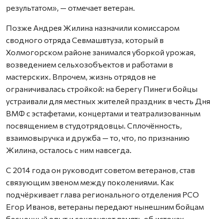
результатом», — отмечает ветеран.
Позже Андрея Жилина назначили комиссаром
сводного отряда Севмашвтуза, который в
Холмогорском районе занимался уборкой урожая,
возведением сельхозобъектов и работами в
мастерских. Впрочем, жизнь отрядов не
ограничивалась стройкой: на берегу Пинеги бойцы
устраивали для местных жителей праздник в честь Дня
ВМФ с эстафетами, концертами и театрализованным
посвящением в студотрядовцы. Сплочённость,
взаимовыручка и дружба — то, что, по признанию
Жилина, осталось с ним навсегда.
С 2014 года он руководит советом ветеранов, став
связующим звеном между поколениями. Как
подчёркивает глава регионального отделения РСО
Егор Иванов, ветераны передают нынешним бойцам
бесценный опыт и сохраняют память об истоках