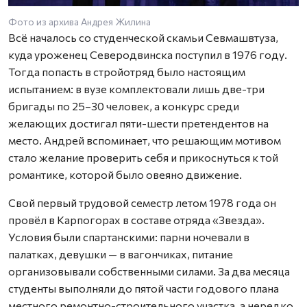
Фото из архива Андрея Жилина
Всё началось со студенческой скамьи Севмашвтуза,
куда уроженец Северодвинска поступил в 1976 году.
Тогда попасть в стройотряд было настоящим
испытанием: в вузе комплектовали лишь две-три
бригады по 25–30 человек, а конкурс среди
желающих достигал пяти-шести претендентов на
место. Андрей вспоминает, что решающим мотивом
стало желание проверить себя и прикоснуться к той
романтике, которой было овеяно движение.
Свой первый трудовой семестр летом 1978 года он
провёл в Карпогорах в составе отряда «Звезда».
Условия были спартанскими: парни ночевали в
палатках, девушки — в вагончиках, питание
организовывали собственными силами. За два месяца
студенты выполняли до пятой части годового плана
местного ремонтно-строительного участка, а нередко