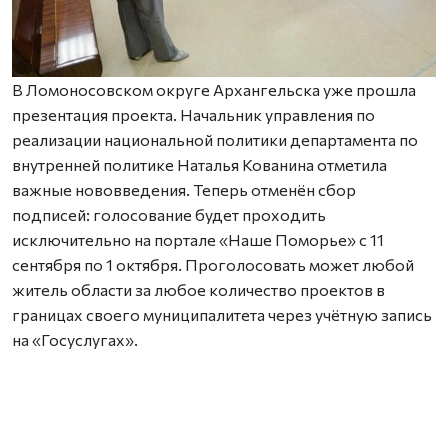
В Ломоносовском округе Архангельска уже прошла
презентация проекта. Начальник управления по
реализации национальной политики департамента по
внутренней политике Наталья Кованина отметила
важные нововведения. Теперь отменён сбор
подписей: голосование будет проходить
исключительно на портале «Наше Поморье» с 11
сентября по 1 октября. Проголосовать может любой
житель области за любое количество проектов в
границах своего муниципалитета через учётную запись
на «Госуслугах».
Также важно заранее согласовать земельный участок с
местной администрацией — работы можно проводить
только на территории, находящейся в муниципальной