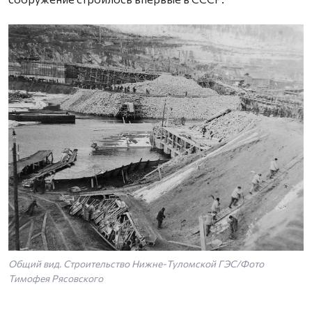
Общий вид. Строительство Нижне-Туломской ГЭС/Фото
Тимофея Рясовского