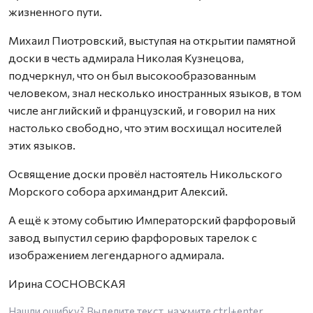
жизненного пути.
Михаил Пиотровский, выступая на открытии памятной
доски в честь адмирала Николая Кузнецова,
подчеркнул, что он был высокообразованным
человеком, знал несколько иностранных языков, в том
числе английский и французский, и говорил на них
настолько свободно, что этим восхищал носителей
этих языков.
Освящение доски провёл настоятель Никольского
Морского собора архимандрит Алексий.
А ещё к этому событию Императорский фарфоровый
завод выпустил серию фарфоровых тарелок с
изображением легендарного адмирала.
Ирина СОСНОВСКАЯ
Нашли ошибку? Выделите текст, нажмите
ctrl+enter