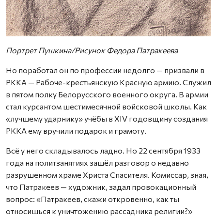
Портрет Пушкина/Рисунок Федора Патракеева
Но поработал он по профессии недолго — призвали в
РККА — Рабоче-крестьянскую Красную армию. Служил
в пятом полку Белорусского военного округа. В армии
стал курсантом шестимесячной войсковой школы. Как
«лучшему ударнику» учёбы в XIV годовщину создания
РККА ему вручили подарок и грамоту.
Всё у него складывалось ладно. Но 22 сентября 1933
года на политзанятиях зашёл разговор о недавно
разрушенном храме Христа Спасителя. Комиссар, зная,
что Патракеев — художник, задал провокационный
вопрос: «Патракеев, скажи откровенно, как ты
относишься к уничтожению рассадника религии?»