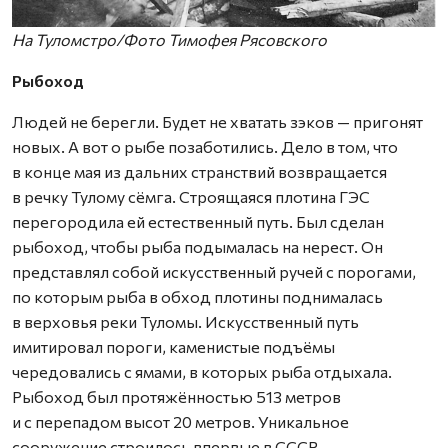
На Туломстро/Фото Тимофея Рясовского
Рыбоход
Людей не берегли. Будет не хватать зэков — пригонят
новых. А вот о рыбе позаботились. Дело в том, что
в конце мая из дальних странствий возвращается
в речку Тулому сёмга. Строящаяся плотина ГЭС
перегородила ей естественный путь. Был сделан
рыбоход, чтобы рыба подымалась на нерест. Он
представлял собой искусственный ручей с порогами,
по которым рыба в обход плотины поднималась
в верховья реки Туломы. Искусственный путь
имитировал пороги, каменистые подъёмы
чередовались с ямами, в которых рыба отдыхала.
Рыбоход был протяжённостью 513 метров
и с перепадом высот 20 метров. Уникальное
сооружение строилось впервые в СССР.