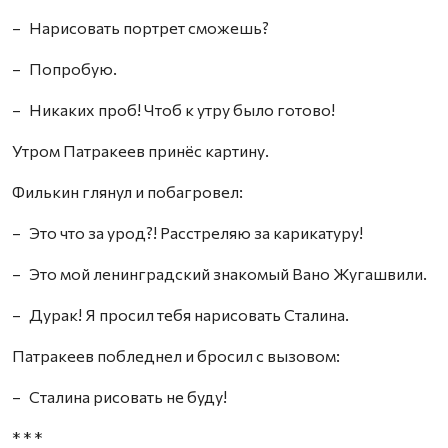
– Нарисовать портрет сможешь?
– Попробую.
– Никаких проб! Чтоб к утру было готово!
Утром Патракеев принёс картину.
Филькин глянул и побагровел:
– Это что за урод?! Расстреляю за карикатуру!
– Это мой ленинградский знакомый Вано Жугашвили.
– Дурак! Я просил тебя нарисовать Сталина.
Патракеев побледнел и бросил с вызовом:
– Сталина рисовать не буду!
* * *