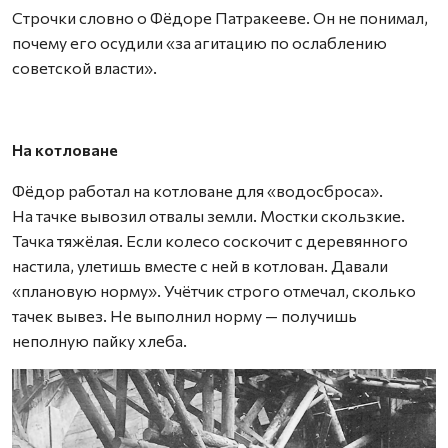
Строчки словно о Фёдоре Патракееве. Он не понимал,
почему его осудили «за агитацию по ослаблению
советской власти».
На котловане
Фёдор работал на котловане для «водосброса».
На тачке вывозил отвалы земли. Мостки скользкие.
Тачка тяжёлая. Если колесо соскочит с деревянного
настила, улетишь вместе с ней в котлован. Давали
«плановую норму». Учётчик строго отмечал, сколько
тачек вывез. Не выполнил норму — получишь
неполную пайку хлеба.