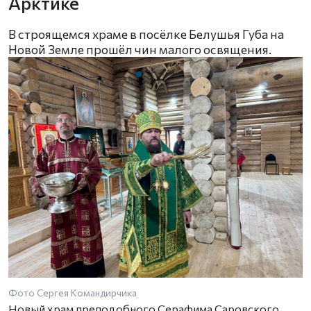
Арктике
В строящемся храме в посёлке Белушья Губа на
Новой Земле прошёл чин малого освящения.
Фото Сергея Командирчика
Новый храм преподобного Серафима Саровского