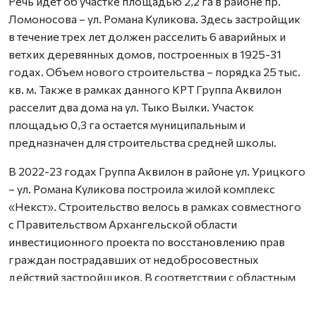
Речь идет об участке площадью 2,2 га в районе пр.
Ломоносова – ул. Романа Куликова. Здесь застройщик
в течение трех лет должен расселить 6 аварийных и
ветхих деревянных домов, построенных в 1925-31
годах. Объем нового строительства – порядка 25 тыс.
кв. м. Также в рамках данного КРТ Группа Аквилон
расселит два дома на ул. Тыко Вылки. Участок
площадью 0,3 га остается муниципальным и
предназначен для строительства средней школы.
В 2022-23 годах Группа Аквилон в районе ул. Урицкого
– ул. Романа Куликова построила жилой комплекс
«Некст». Строительство велось в рамках совместного
с Правительством Архангельской области
инвестиционного проекта по восстановлению прав
граждан пострадавших от недобросовестных
действий застройщиков. В соответствии с областным
законом Группа Аквилон получила в аренду данный
участок выплатил денежные компенсации дольщикам,