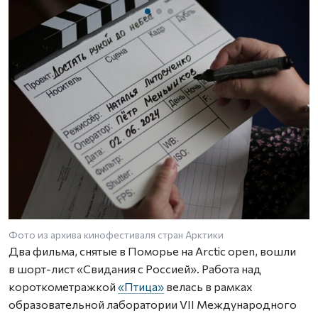
Фото из архива кинофестиваля стран Арктики
Ф
Два фильма, снятые в Поморье на Arctic open, вошли
в шорт-лист «Свидания с Россией». Работа над
короткометражкой
«Птица»
велась в рамках
образовательной лаборатории VII Международного