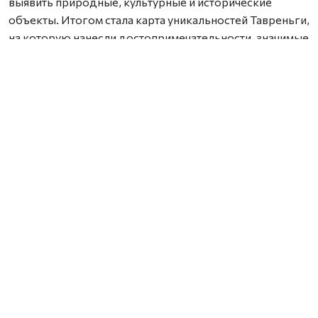
выявить природные, культурные и исторические
объекты. Итогом стала карта уникальностей Тавреньги,
на которую нанесли достопримечательности, значимые
места и имена хранителей традиций.
На презентации участники предложили идеи будущих
инициатив: возродить празднование Ильина дня,
развивать «Сад дружбы», благоустроить парк у
досугового центра, создать турмаршрут на реке Вели,
экотропу к родникам и музей истории лесопункта.
Руководитель проекта Елена Козьмина подчеркнула,
что жители готовы объединяться вокруг общего дела,
и задача — помочь им превращать идеи в проекты. В
течение года пройдут обучающие мастерские,
проектные сессии и конкурсы инициатив. Проект
продолжает прошлогоднюю инициативу «Создаем
событие сообща», когда тавреньги провели праздник
«Разнотравье». Работа ведется с использованием