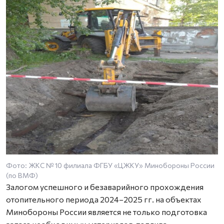
Фото: ЖКС № 10 филиала ФГБУ «ЦЖКУ» Минобороны России
Ф
(по ВМФ)
(
Залогом успешного и безаварийного прохождения
отопительного периода 2024–2025 гг. на объектах
Минобороны России является не только подготовка