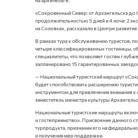
на архипелаге.
«Сокровенный Север: от Архангельска до 
продолжительностью 5 дней и 4 ночи: 2 эк
на Соловках, рассказали в Центре развития
В рамках тура к обслуживанию туристов, п
четыре классифицированных гостиницы, о
специалитеты, что позволяет гостям глубже
запланировано 15 гарантированных заездо
— Национальный туристский маршрут «Сок
будет способствовать расширению туристи
инструментом для привлечения внимания к 
заместитель министра культуры Архангельс
Национальные туристские маршруты включ
и гостеприимство». Присвоение данного ст
турпродукта, признании его на федеральн
и получения мер поддержки.