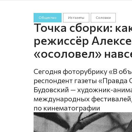
Общество
Из газеты
Соловки
Точка сборки: к
режиссёр Алексе
«осоловел» навс
Сегодня фоторубрику «В об
респондент газеты «Правда 
Будовский — художник-анима
международных фестивалей,
по кинематографии