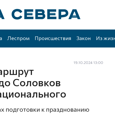
а
Леспром
Происшествия
Закон
Из жиз
19.10.2024 13:00
аршрут
 до Соловков
национального
ах подготовки к празднованию