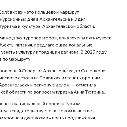
Соловков» − это кольцевой маршрут
скурсионных дня в Архангельске и 3 дня
 туризма и культуры Архангельской области.
омимо двух туроператоров, привлечены пять музеев,
бъекты питания, предлагающие локальные
 узнать культуру и традиции региона. В 2025 году
в по маршруту.
ровенный Север: от Архангельска до Соловков»
ческого сезона на Соловках и станет хорошим
Архангельску и региону в целом, — отметила
кой области по вопросам туризма Анна Тютрина.
ены в национальный проект «Туризм
атуса свидетельствует о высоком качестве
ом уровне и дает возможность продвижения