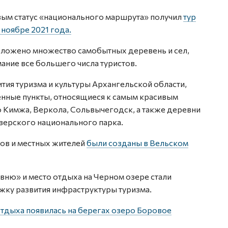
рвым статус «национального маршрута» получил
тур
 ноябре 2021 года.
положено множество самобытных деревень и сел,
ание все большего числа туристов.
ия туризма и культуры Архангельской области,
енные пункты, относящиеся к самым красивым
о Кимжа, Веркола, Сольвычегодск, а также деревни
зерского национального парка.
тов и местных жителей
были созданы в Вельском
ню» и место отдыха на Черном озере стали
жку развития инфраструктуры туризма.
отдыха появилась на берегах озеро Боровое