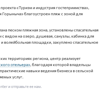
 проекта «Туризм и индустрия гостеприимства»,
ея Горыныча» благоустроен пляж с зоной для
пана песком пляжная зона, установлены спасательная
 с видом на озеро, душевая, санузлы, кабинка для
 и волейбольная площадки, закуплено спасательное
ьских территориях региона, центр реализует
кого отельера»
, благодаря которой владельцы
практические навыки ведения бизнеса в сельской
яемых услуг.
enter
и отправьте ее нам.