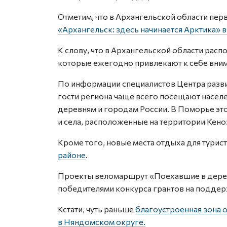
Отметим, что в Архангельской области пе
«Архангельск: здесь начинается Арктика» в
К слову, что в Архангельской области рас
которые ежегодно привлекают к себе вним
По информации специалистов Центра развит
гости региона чаще всего посещают насел
деревням и городам России. В Поморье эт
и села, расположенные на территории Кено
Кроме того, новые места отдыха для турис
районе
.
Проекты веломаршрут «Поехавшие в дерев
победителями конкурса грантов на поддер
Кстати, чуть раньше
благоустроенная зона 
в Няндомском округе.