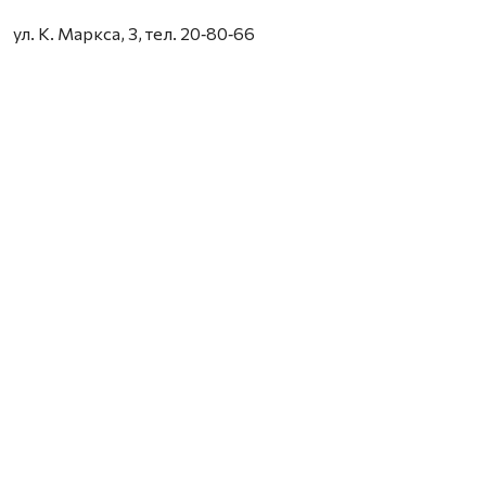
ул. К. Маркса, 3, тел. 20‑80‑66
8 августа в 20.00 – авторская экскурсия Владислава
Дреко «Застывшая музыка Немецкой слободы»
(6+).
МУЗЕИ
Гостиные дворы
наб. Сев. Двины, 85–86, тел. 609-000.
8, 9 августа в 15.00 – экскурсия «Знакомьтесь –
Гостиный двор!» (12+).
9 августа в 17.00 – экскурсия «Архангельск плюс» с
посещением Гостиных дворов (12+).
8 августа в 11.00, 13.00, 15.00 – экскурсия по
Новодвинской крепости (12+). Добираться
самостоятельно.