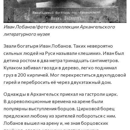
Иван Лобанов/фото из коллекции Архангельского
литературного музея
Звали богатыря Иван Лобанов. Таких невероятно
сильных людей на Руси называли «лешими». Иван был
детина ростом в два метра тринадцать сантиметров.
Кулаком забивал гвозди в дерево, легко поднимал
груз в 200 кирпичей. Мог перекреститься двухпудовой
гирей и перебросить её через двухэтажный дом.
Однажды в Архангельск приехал на гастроли цирк.
В дореволюционные времена на арене были
популярны выступления борцов. Цирковой борец
предложил любому из зрителей побороться с ним.
Лобанов вышел на арену и, не зная борцовских