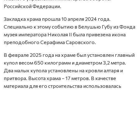
Российской Федерации.
Закладка храма прошла 10 апреля 2024 года.
Специально к этому событию в Белушью Губу из Фонда
музея императора Николая II была привезена икона
преподобного Серафима Саровского.
В феврале 2025 года на храме был установлен главный
купол весом 650 килограмм и диаметром 3,2 метра.
Два малых купола установлены на кровли алтаря и
притвора. Высота храма – 17 метров. В качестве
материала для его строительства использовалась
архангельская сосна. Строительные материалы весом
более 270 тонн в период навигации доставлялись на
архипелаг морским и воздушным транспортом.
Наружные работы по возведению храма практически
завершены, и 1 августа состоялось его малое
освящение. О том, как оно происходило и что значит