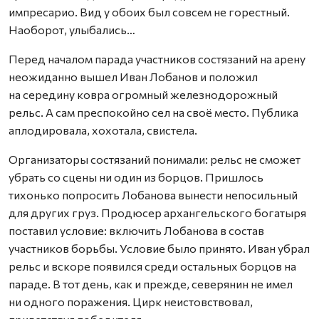
импресарио. Вид у обоих был совсем не горестный.
Наоборот, улыбались…
Перед началом парада участников состязаний на арену
неожиданно вышел Иван Лобанов и положил
на середину ковра огромный железнодорожный
рельс. А сам преспокойно сел на своё место. Публика
аплодировала, хохотала, свистела.
Организаторы состязаний понимали: рельс не сможет
убрать со сцены ни один из борцов. Пришлось
тихонько попросить Лобанова вынести непосильный
для других груз. Продюсер архангельского богатыря
поставил условие: включить Лобанова в состав
участников борьбы. Условие было принято. Иван убрал
рельс и вскоре появился среди остальных борцов на
параде. В тот день, как и прежде, северянин не имел
ни одного поражения. Цирк неистовствовал,