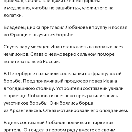
приёмов, словно клещами схватил циркача
и медленно, «чтобы не зашибить», уложил его на
лопатки.
Владелец цирка пригласил Лобанова в труппу и послал
во Францию выучиться борьбе.
Спустя пару месяцев Иван стал класть на лопатки всех
чемпионов. Слава о неимоверно сильном поморе
полетела по всей России.
В Петербурге назначили состязания по французской
борьбе. Предприимчивый продюсер повёз Ивана
в тогдашнюю столицу. Устроители состязаний узнали
о приезде Лобанова и внезапно прекратили запись
участников борьбы. Они боялись борца
из Архангельска. Отказ мотивировали его опозданием.
В день состязаний Лобанов появился в цирке как
зритель. Он сидел в первом ряду вместе со своим