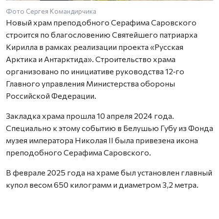
Фото Сергея Командирчика
Новый храм преподобного Серафима Саровского
строится по благословению Святейшего патриарха
Кирилла в рамках реализации проекта «Русская
Арктика и Антарктида». Строительство храма
организовано по инициативе руководства 12‑го
Главного управления Министерства обороны
Российской Федерации.
Закладка храма прошла 10 апреля 2024 года.
Специально к этому событию в Белушью Губу из Фонда
музея императора Николая II была привезена икона
преподобного Серафима Саровского.
В феврале 2025 года на храме был установлен главный
купол весом 650 килограмм и диаметром 3,2 метра.
Два малых купола установлены на кровли алтаря и
притвора. Высота храма – 17 метров. В качестве