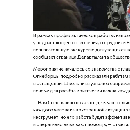
В рамках профилактической работы, напра
у подрастающего поколения, сотрудники 
познавательную экскурсию для учащихся н
сообщает страница Департамента обществ
Мероприятие началось со знакомства с гл
Огнеборцы подробно рассказали ребятам о
и оснащении. Школьники узнали о современ
почему для расчёта критически важна кажд
— Нам было важно показать детям не только
каждого человека в экстренной ситуации 
инструмент, но его работа будет эффектив
и оперативно вызывают помощь, — отметил