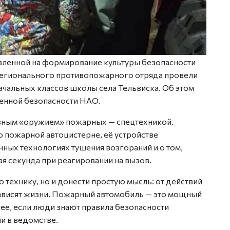
вленной на формирование культуры безопасности
Регионального противопожарного отряда провели
ачальных классов школы села Тельвиска. Об этом
енной безопасности НАО.
авным «оружием» пожарных — спецтехникой.
 пожарной автоцистерне, её устройстве
ных технологиях тушения возгораний и о том,
ая секунда при реагировании на вызов.
 технику, но и донести простую мысль: от действий
зависят жизни. Пожарный автомобиль — это мощный
нее, если люди знают правила безопасности
и в ведомстве.