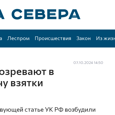
а
Леспром
Происшествия
Закон
Из жиз
07.10.2024 14:50
озревают в
чу взятки
И
твующей статье УК РФ возбудили