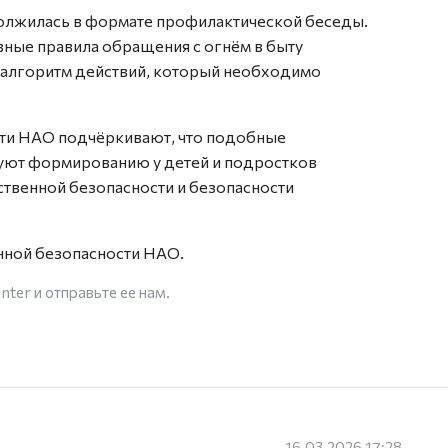
должилась в формате профилактической беседы.
вные правила обращения с огнём в быту
и алгоритм действий, который необходимо
ти НАО подчёркивают, что подобные
уют формированию у детей и подростков
ственной безопасности и безопасности
нной безопасности НАО.
enter
и отправьте ее нам.
16.03.2026 17:28