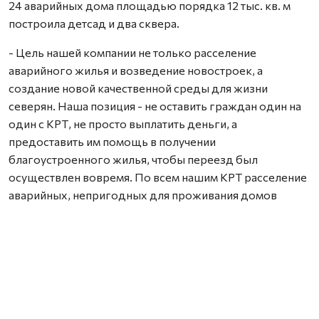
24 аварийных дома площадью порядка 12 тыс. кв. м
построила детсад и два сквера.
- Цель нашей компании не только расселение
аварийного жилья и возведение новостроек, а
создание новой качественной среды для жизни
северян. Наша позиция - не оставить граждан один на
один с КРТ, не просто выплатить деньги, а
предоставить им помощь в получении
благоустроенного жилья, чтобы переезд был
осуществлен вовремя. По всем нашим КРТ расселение
аварийных, непригодных для проживания домов
проходит без нареканий. Мы подходим к каждому
жителю индивидуально. Опыт компании позволяет
решать разные задачи - от простых случаев, до самых
сложных. Взамен аварийного жилфонда,
непригодного для проживания, в Архангельске и
Северодвинске появляются современные объекты