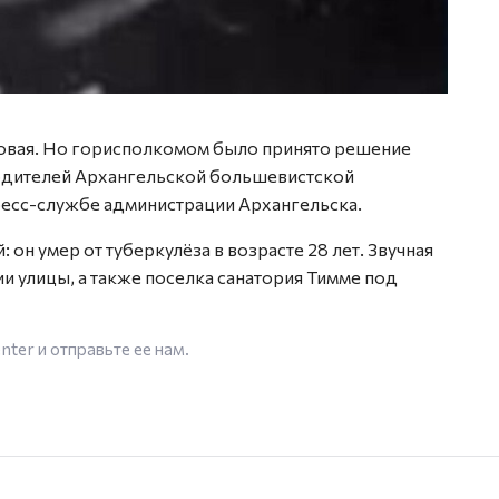
Фото: 
Новая. Но горисполкомом было принято решение
водителей Архангельской большевистской
пресс-службе администрации Архангельска.
н умер от туберкулёза в возрасте 28 лет. Звучная
и улицы, а также поселка санатория Тимме под
enter
и отправьте ее нам.