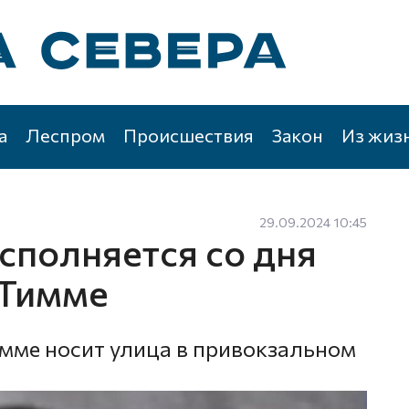
а
Леспром
Происшествия
Закон
Из жиз
29.09.2024 10:45
исполняется со дня
 Тимме
имме носит улица в привокзальном