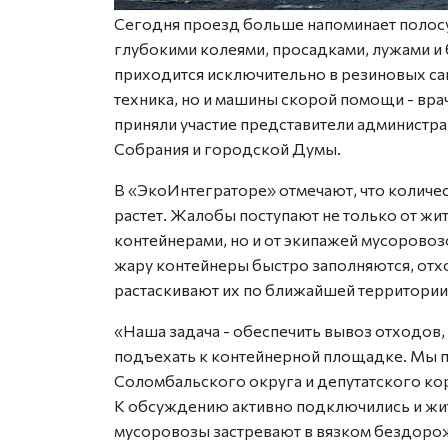
Сегодня проезд больше напоминает полосу 
глубокими колеями, просадками, лужами и 
приходится исключительно в резиновых сап
техника, но и машины скорой помощи - вр
приняли участие представители администра
Собрания и городской Думы.
В «ЭкоИнтеграторе» отмечают, что количе
растет. Жалобы поступают не только от ж
контейнерами, но и от экипажей мусоровоз
жару контейнеры быстро заполняются, отхо
растаскивают их по ближайшей территории
«Наша задача - обеспечить вывоз отходов
подъехать к контейнерной площадке. Мы 
Соломбальского округа и депутатского кор
К обсуждению активно подключились и жит
мусоровозы застревают в вязком бездоро