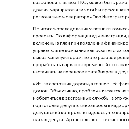
возобновить вывоз ТКО, может быть ремон
других маршрутов или хотя бы временная о
региональном операторе «ЭкоИнтегратор»
По итогам обследования участники комисс
проехать. По информации администрации, 
включены в план при появлении финансиро
управляющие компании выгрузят его из ко
вывоз манипулятором, но это разовое реше
проработать варианты временной отсыпки я
настаивать на переносе контейнеров в друг
«Из-за состояния дороги, а точнее - её фа
домов. Объективно, проблема касается не 
и обратиться в экстренные службы, а это у
подготовил депутатские запросы в надзорн
депутатский контроль и надеюсь, что вопро
сказал депутат Архангельского областного