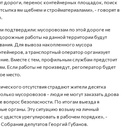
т дороги, перенос контейнерных площадок, поиск
тсыпка ям щебнем и стройматериалами», - говорят в
.
ии подтвердили: мусоровозам по этой дороге не
дорожные работы на данной территории будут
вания. Для вывоза накопленного мусора
нтейнеров, а транспортный оператор организует
ние. Вместе с тем, профильным службам предстоит
м. Если работы не произведут, регоператор будет
ое место.
ктического отсутствия страдают жители десятка
только мусоровозов - люди не могут заказать дрова
же вопрос безопасности. По итогам выезда я
ые органы. Эту ситуацию возьму на личный
с удастся урегулировать в рабочем порядке», -
 Собрания депутатов Георгий Губанов.