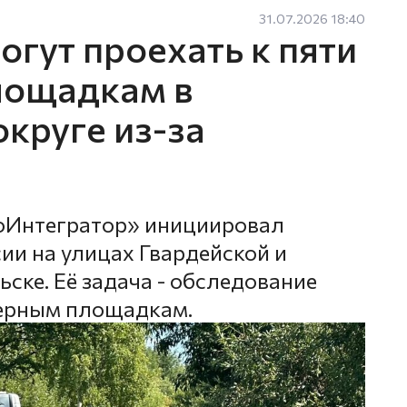
31.07.2026 18:40
гут проехать к пяти
лощадкам в
круге из-за
оИнтегратор» инициировал
ии на улицах Гвардейской и
ске. Её задача - обследование
нерным площадкам.