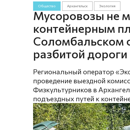
Общество
Архангельск
Экология
Мусоровозы не мо
контейнерным п
Соломбальском о
разбитой дороги
Региональный оператор «Эк
проведение выездной комисс
Физкультурников в Архангель
подъездных путей к контей