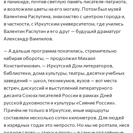
в панихиде, почтив светлую память писателя-патриота,
и возложили цветы на его могилу. Потом был музей
Валентина Распутина, знакомство с центром города и,
в частности, с Иркутским университетом, где учились
Валентин Распутин и его друг — будущий драматург
Александр Вампилов.
— А дальше программа покатилась, стремительно
набирая обороты, — продолжил Михаил
Константинович. — Иркутский Дом литераторов,
библиотеки, дома культуры, театры, десятки учебных
заведений — школ, техникумов, вузов — вот места
встреч, дискуссий и выступлений литературного
десанта Союза писателей России в рамках Дней
русской духовности и культуры «Сияние России».
Причём не только в Иркутске, иные маршруты
составляли несколько сотен километров. Для людей
в изрядных годах это непросто. Но мы не роптали, неся
родное слово — стихи и прозу — в самые отдалённые