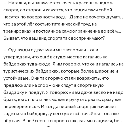
– Наталья, вы занимаетесь очень красивым видом
спорта, со стороны кажется, что лодки сами собой
несутся по поверхности воды. Даже не хочется думать,
что за этой лёгкостью титанический труд на
тренировках и постоянное самоограничение во всём…
Бывает, что ваш вид спорта так воспринимают?
– Однажды с друзьями мы заспорили – они
утверждали, что ещё в студенчестве катались на
байдарках туда-сюда. Я им говорю, что они катались на
туристических байдарках, которые более широкие и
устойчивые. Они так горячо стали возражать, что
предложили на спор – они сядут в спортивную
байдарку и поедут. Я говорю: «Вам даже весло не надо
брать, вы от плота не сможете руку оторвать, сразу же
перевернётесь». И когда первый спорщик начинает
садиться в байдарку, у него уже всё трясётся – она же
вёрткая. В неё сесть‑то просто так, как мы садимся, без