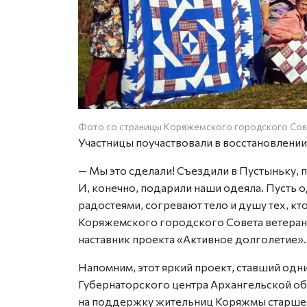
Фото со страницы Коряжемского городского Сове
Участницы поучаствовали в восстановлении
— Мы это сделали! Съездили в Пустыньку, 
И, конечно, подарили наши одеяла. Пусть
радостеями, согревают тело и душу тех, кт
Коряжемского городского Совета ветерано
наставник проекта «Активное долголетие».
Напомним, этот яркий проект, ставший одн
Губернаторского центра Архангельской об
на поддержку жительниц Коряжмы старшего 