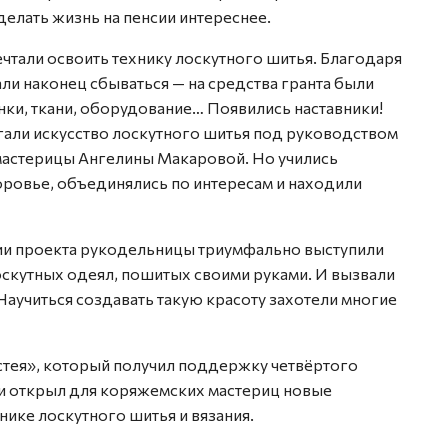
елать жизнь на пенсии интереснее.
чтали освоить технику лоскутного шитья. Благодаря
ли наконец сбываться — на средства гранта были
и, ткани, оборудование… Появились наставники!
гали искусство лоскутного шитья под руководством
мастерицы Ангелины Макаровой. Но учились
оровье, объединялись по интересам и находили
тии проекта рукодельницы триумфально выступили
скутных одеял, пошитых своими руками. И вызвали
Научиться создавать такую красоту захотели многие
стея», который получил поддержку четвёртого
 и открыл для коряжемских мастериц новые
ике лоскутного шитья и вязания.