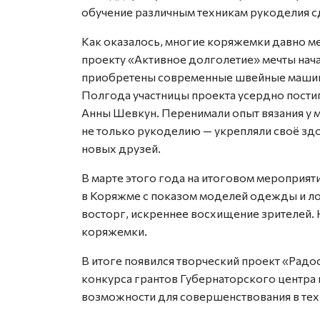
обучение различным техникам рукоделия сд
Как оказалось, многие коряжемки давно ме
проекту «Активное долголетие» мечты нача
приобретены современные швейные машинк
Полгода участницы проекта усердно пости
Анны Шевкун. Перенимали опыт вязания у 
не только рукоделию — укрепляли своё зд
новых друзей.
В марте этого года на итоговом мероприя
в Коряжме с показом моделей одежды и ло
восторг, искреннее восхищение зрителей. 
коряжемки.
В итоге появился творческий проект «Радо
конкурса грантов Губернаторского центра
возможности для совершенствования в техн