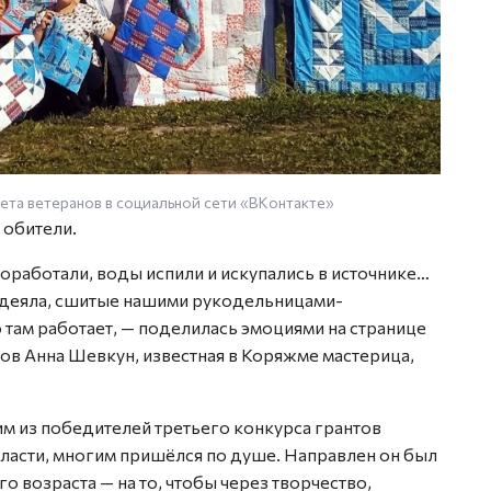
та ветеранов в социальной сети «ВКонтакте»
 обители.
поработали, воды испили и искупались в источнике…
 одеяла, сшитые нашими рукодельницами-
о там работает, — поделилась эмоциями на странице
в Анна Шевкун, известная в Коряжме мастерица,
им из победителей третьего конкурса грантов
ласти, многим пришёлся по душе. Направлен он был
возраста — на то, чтобы через творчество,