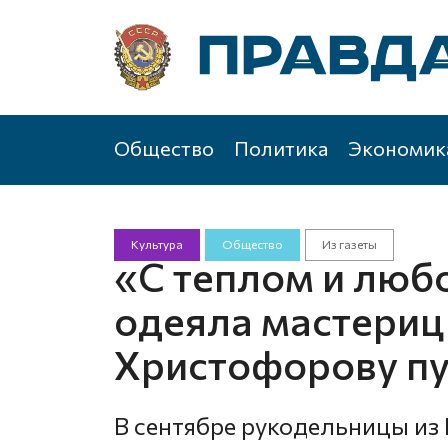
Общество
Политика
Экономик
Культура
Общество
Из газеты
«С теплом и люб
одеяла мастери
Христофорову п
В сентябре рукодельницы и