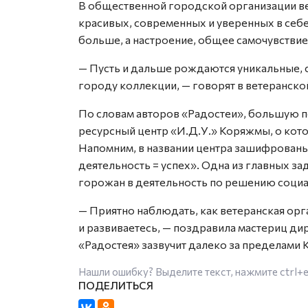
В общественной городской организации в
красивых, современных и уверенных в себ
больше, а настроение, общее самочувствие
— Пусть и дальше рождаются уникальные, 
городу коллекции, — говорят в ветеранско
По словам авторов «Радостеи», большую п
ресурсный центр «И.Д.У.» Коряжмы, о кот
Напомним, в названии центра зашифрованы 
деятельность = успех». Одна из главных з
горожан в деятельность по решению соци
— Приятно наблюдать, как ветеранская орг
и развиваетесь, — поздравила мастериц ди
«Радостея» зазвучит далеко за пределами 
Нашли ошибку? Выделите текст, нажмите
ctrl+