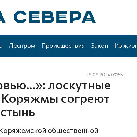
а
Леспром
Происшествия
Закон
Из жиз
29.09.2024 07:55
овью…»: лоскутные
ц Коряжмы согреют
устынь
з Коряжемской общественной