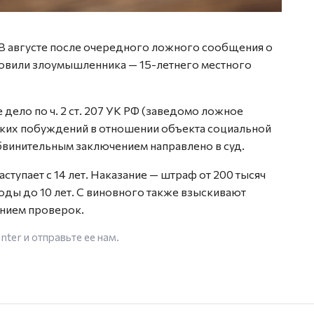
В августе после очередного ложного сообщения о
овили злоумышленника — 15-летнего местного
дело по ч. 2 ст. 207 УК РФ (заведомо ложное
ских побуждений в отношении объекта социальной
винительным заключением направлено в суд.
аступает с 14 лет. Наказание — штраф от 200 тысяч
оды до 10 лет. С виновного также взыскивают
ением проверок.
enter
и отправьте ее нам.