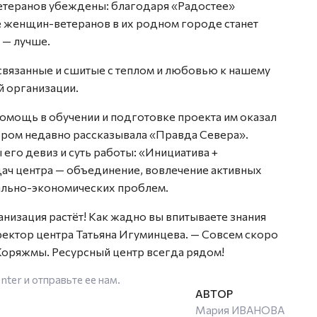
етеранов убеждены: благодаря «Радостее»
е женщин-ветеранов в их родном городе станет
 — лучше.
связанные и сшитые с теплом и любовью к нашему
й организации.
омощь в обучении и подготовке проекта им оказал
ором недавно рассказывала «Правда Севера».
его девиз и суть работы: «Инициатива +
адач центра — объединение, вовлечение активных
ально-экономических проблем.
анизация растёт! Как жадно вы впитываете знания
ректор центра Татьяна Игуминцева. — Совсем скоро
Коряжмы. Ресурсный центр всегда рядом!
enter
и отправьте ее нам.
Мария ИВАНОВА