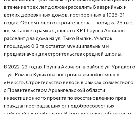
в течение трех лет должен расселить 6 аварийных и
ветхих деревянных домов, построенных в 1925-31
годах. Объем нового строительства – порядка 25 тыс.
кв. м. Также в рамках данного КРТ Группа Аквилон
расселит два дома на ул. Тыко Вылки. Участок
площадью 0,3 га остается муниципальным и
предназначен для строительства средней школы.
В 2022-23 годах Группа Аквилон в районе ул. Урицкого
– ул. Романа Куликова построила жилой комплекс
«Некст». Строительство велось в рамках совместного
с Правительством Архангельской области
инвестиционного проекта по восстановлению прав
граждан пострадавших от недобросовестных
действий застройщиков. В соответствии с областным
законом Группа Аквилон получила в аренду данный
участок выплатил денежные компенсации дольщикам,
обманутым несколькими другими застройщиками.