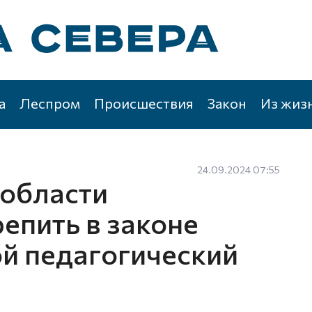
а
Леспром
Происшествия
Закон
Из жиз
24.09.2024 07:55
 области
епить в законе
й педагогический