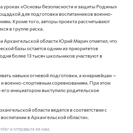
на уроках «Основы безопасности и защиты Родины»
площадкой для подготовки воспитанников военно-
ниям. Кроме того, авторы проекта рассчитывают
хся в группе риска.
и Архангельской области Юрий Марич отметил, что
еской базы остается одним из приоритетов
годня более 13 тысяч школьников участвуют в
ивать навыки огневой подготовки, а юнармейцам —
 и военно-спортивным соревнованиям. При этом
о его инициатором выступило родительское
рхангельской области ведется в соответствии с
воспитании в Архангельской области».
enter
и отправьте ее нам.