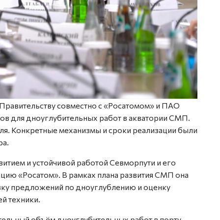
Правительству совместно с «Росатомом» и ПАО
дов для дноуглубительных работ в акватории СМП.
мля. Конкретные механизмы и сроки реализации были
ра.
итием и устойчивой работой Севморпути и его
ию «Росатом». В рамках плана развития СМП она
овку предложений по дноуглублению и оценку
й техники.
ительный объём дноуглубительных работ в порту