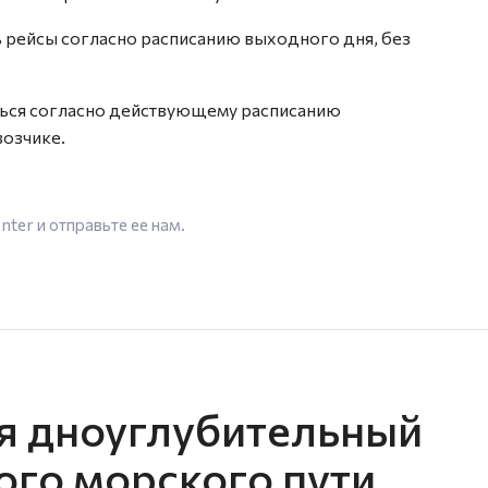
 рейсы согласно расписанию выходного дня, без
ться согласно действующему расписанию
возчике.
enter
и отправьте ее нам.
ся дноуглубительный
ого морского пути