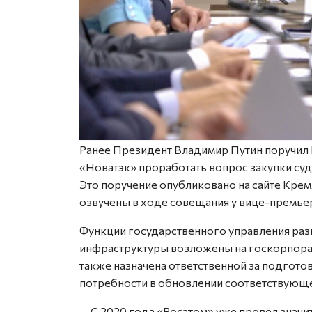
Ранее Президент Владимир Путин поручил 
«Новатэк» проработать вопрос закупки су
Это поручение опубликовано на сайте Кре
озвучены в ходе совещания у вице-премье
Функции государственного управления разв
инфраструктуры возложены на госкорпорац
также назначена ответственной за подгот
потребности в обновлении соответствующе
— С 2020 года «Росатом» уже провёл знач