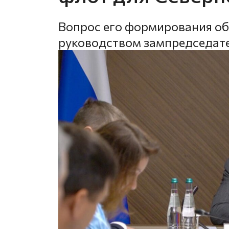
Вопрос его формирования о
руководством зампредседате