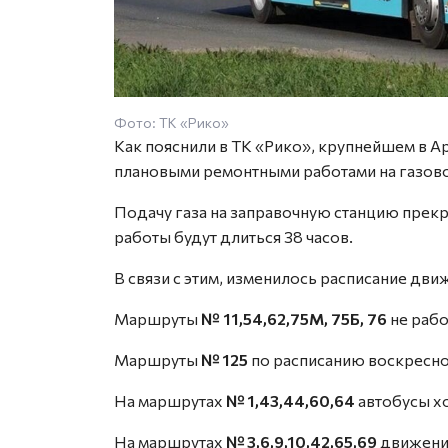
Фото: ТК «Рико»
Как пояснили в ТК «Рико», крупнейшем в А
плановыми ремонтными работами на газово
Подачу газа на заправочную станцию прекра
работы будут длиться 38 часов.
В связи с этим, изменилось расписание дви
Маршруты
№ 11,54,62,75М, 75Б, 76
не рабо
Маршруты
№ 125
по расписанию воскресно
На маршрутах
№ 1,43,44,60,64
автобусы хо
На маршрутах
№ 3,6,9,10,42,65,69
движение