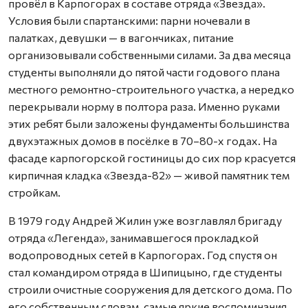
провёл в Карпогорах в составе отряда «Звезда».
Условия были спартанскими: парни ночевали в
палатках, девушки — в вагончиках, питание
организовывали собственными силами. За два месяца
студенты выполняли до пятой части годового плана
местного ремонтно-строительного участка, а нередко
перекрывали норму в полтора раза. Именно руками
этих ребят были заложены фундаменты большинства
двухэтажных домов в посёлке в 70–80-х годах. На
фасаде карпогорской гостиницы до сих пор красуется
кирпичная кладка «Звезда-82» — живой памятник тем
стройкам.
В 1979 году Андрей Жилин уже возглавлял бригаду
отряда «Легенда», занимавшегося прокладкой
водопроводных сетей в Карпогорах. Год спустя он
стал командиром отряда в Шипицыно, где студенты
строили очистные сооружения для детского дома. По
его собственным словам, самые яркие воспоминания