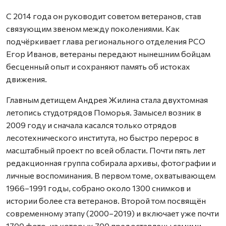
С 2014 года он руководит советом ветеранов, став
связующим звеном между поколениями. Как
подчёркивает глава регионального отделения РСО
Егор Иванов, ветераны передают нынешним бойцам
бесценный опыт и сохраняют память об истоках
движения.
Главным детищем Андрея Жилина стала двухтомная
летопись студотрядов Поморья. Замысел возник в
2009 году и сначала касался только отрядов
лесотехнического института, но быстро перерос в
масштабный проект по всей области. Почти пять лет
редакционная группа собирала архивы, фотографии и
личные воспоминания. В первом томе, охватывающем
1966–1991 годы, собрано около 1300 снимков и
истории более ста ветеранов. Второй том посвящён
современному этапу (2000–2019) и включает уже почти
1700 фото, из которых 700 предоставлены самими