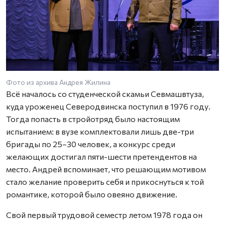
Фото из архива Андрея Жилина
Всё началось со студенческой скамьи Севмашвтуза,
куда уроженец Северодвинска поступил в 1976 году.
Тогда попасть в стройотряд было настоящим
испытанием: в вузе комплектовали лишь две-три
бригады по 25–30 человек, а конкурс среди
желающих достигал пяти-шести претендентов на
место. Андрей вспоминает, что решающим мотивом
стало желание проверить себя и прикоснуться к той
романтике, которой было овеяно движение.
Свой первый трудовой семестр летом 1978 года он