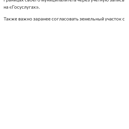
на «Госуслугах».
Также важно заранее согласовать земельный участок с
местной администрацией — работы можно проводить
только на территории, находящейся в муниципальной
собственности.
Координатором проекта стала выпускница программы
«Защитники. Под крылом Архангела» Елена Слобода.
Она отметила, что для успешного прохождения
конкурса важно правильно оформить заявку,
подготовить полный пакет документов и получить
поддержку жителей на собрани.
Проект «Комфортное Поморье» инициирован
губернатором Александром Цыбульским в 2023 году и
уже показал свою востребованность. Только от
Ломоносовского округа в прошлом году поступило 83
заявки. Программа позволяет жителям предлагать