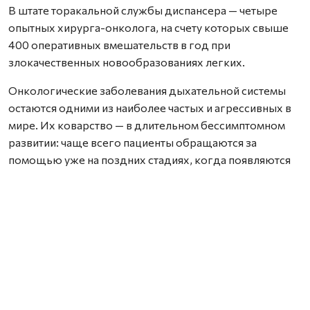
В штате торакальной службы диспансера — четыре
опытных хирурга-онколога, на счету которых свыше
400 оперативных вмешательств в год при
злокачественных новообразованиях легких.
Онкологические заболевания дыхательной системы
остаются одними из наиболее частых и агрессивных в
мире. Их коварство — в длительном бессимптомном
развитии: чаще всего пациенты обращаются за
помощью уже на поздних стадиях, когда появляются
одышка, кашель, боль и выраженная утомляемость.
Лечение таких больных требует
мультидисциплинарного подхода, объединяющего
усилия химиотерапевтов, радиотерапевтов и хирургов.
— За последние 10–15 лет тактика ведения пациентов с
раком легкого кардинально изменилась, — отмечает
торакальный хирург Татьяна Немогутина. — Сегодня