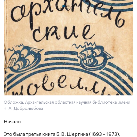
Обложка. Архангельская областная научная библиотека имени
Б
Н. А. Добролюбова
Начало
Это была третья книга Б. В. Шергина (1893 – 1973),