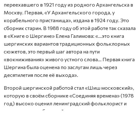
переехавшего в 1921 году из родного Архангельска в
Москву. Первая, «У Архангельского города, у
корабельного пристанища», издана в 1924 году. Это
сборник старин. В 1988 году об этой работе так сказала
в «Книге о Шергине» Елена Галимова: «…это книга
шергинских вариантов традиционных фольклорных
сюжетов, это первый шаг автора на пути
«вокниживания» живого устного слова… Первая книга
Шергина была оценена по заслугам лишь через
десятилетия после её выхода».
Второй шергинской работой стал «Шиш московский»,
которую в своём сборнике «Соединяя времена» (1978
год) высоко оценил ленинградский фольклорист и
литературовед, будущий руководитель отдела
народной культуры Пушкинского дома Александр
Горелов: «Песенно-эпические опыты, да и созвучные
им рисунки, казалось бы, настраивают на восприятие