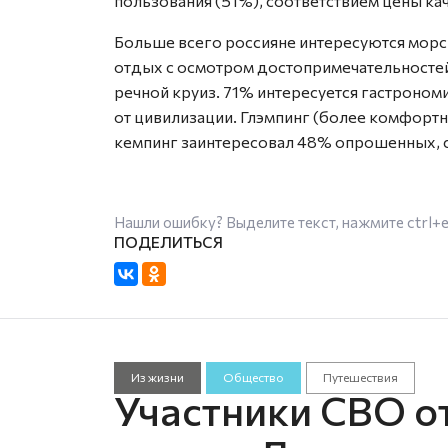
пользования (51%), соответствием цены кач
Больше всего россияне интересуются морск
отдых с осмотром достопримечательностей
речной круиз. 71% интересуется гастроно
от цивилизации. Глэмпинг (более комфортн
кемпинг заинтересовал 48% опрошенных, 
Нашли ошибку? Выделите текст, нажмите
ctrl+
Из жизни
Общество
Путешествия
Участники СВО о