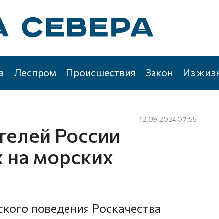
а
Леспром
Происшествия
Закон
Из жиз
12.09.2024 07:55
телей России
х на морских
ского поведения Роскачества