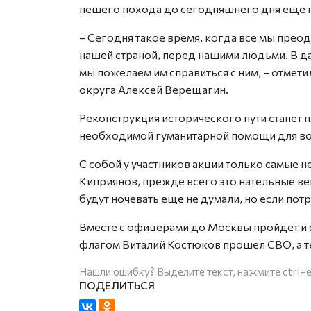
пешего похода до сегодняшнего дня еще 
– Сегодня такое время, когда все мы прео
нашей страной, перед нашими людьми. В да
мы пожелаем им справиться с ним, – отме
округа Алексей Верещагин.
Реконструкция исторического пути станет 
необходимой гуманитарной помощи для вое
С собой у участников акции только самые 
Киприянов, прежде всего это нательные вещи
будут ночевать еще не думали, но если пот
Вместе с офицерами до Москвы пройдет и ф
флагом Виталий Костюков прошел СВО, а те
Нашли ошибку? Выделите текст, нажмите
ctrl+