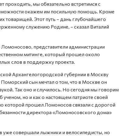
ет проходить, мы обязательно встретимся с
озможности окажем им посильную помощь. Кроме
их товарищей. Этот путь – дань глубочайшего
ерженному служению Родине, – сказал Виталий
а Ломоносово, представители администрации
ественном митинге, который прошел около
плых слов в поддержку проекта.
нской Архангелогородской губернии в Москву
Поморский сын мечтал о том, что в Москве он
аукой. Так оно и случилось. Но сегодня мы говорим
б ученом, но и как о настоящем патриоте своей
 по которой прошел Ломоносов связали с дорогой
бязанности директора «Ломоносовского дома»
 уже совершали лыжники и велосипедисты, но