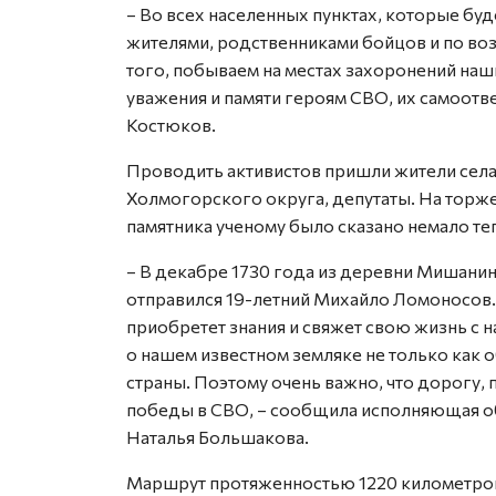
– Во всех населенных пунктах, которые буд
жителями, родственниками бойцов и по в
того, побываем на местах захоронений наш
уважения и памяти героям СВО, их самоотв
Костюков.
Проводить активистов пришли жители сел
Холмогорского округа, депутаты. На торж
памятника ученому было сказано немало те
– В декабре 1730 года из деревни Мишани
отправился 19-летний Михайло Ломоносов. 
приобретет знания и свяжет свою жизнь с н
о нашем известном земляке не только как о
страны. Поэтому очень важно, что дорогу,
победы в СВО, – сообщила исполняющая о
Наталья Большакова.
Маршрут протяженностью 1220 километров