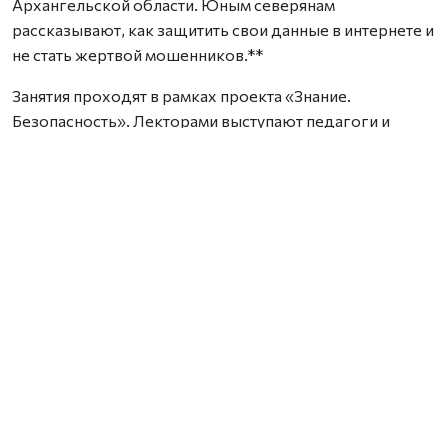
Архангельской области. Юным северянам
рассказывают, как защитить свои данные в интернете и
не стать жертвой мошенников.**
Занятия проходят в рамках проекта «Знание.
Безопасность». Лекторами выступают педагоги и
психологи региона. Как сообщили организаторы, на
данный момент состоялось уже более десяти таких
встреч в четырёх муниципальных образованиях
Поморья.
Особое внимание на лекциях уделяют правилам
цифровой гигиены. Специалисты советуют
школьникам использовать сложные пароли в соцсетях,
сочетающие буквы и цифры, и регулярно их
обновлять. Также рекомендуется подключить
двухфакторную аутентификацию и настроить
приватность профиля: ограничить видимость, скрыть
список друзей и отключить геотеги.