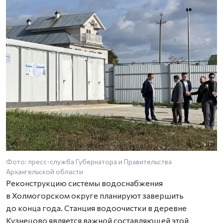
Фото: пресс-служба Губернатора и Правительства
Ф
Архангельской области
А
Реконструкцию системы водоснабжения
в Холмогорском округе планируют завершить
до конца года. Станция водоочистки в деревне
Кузнецово является важной составляющей этой