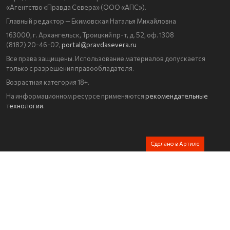
«Агентство «Правда Севера» (ООО «АПС»).
Главный редактор — Екимовская Наталья Михайловна
163000, г. Архангельск, Троицкий пр-т, д. 52, оф. 1308
(8182) 20-46-02,
portal@pravdasevera.ru
Все права защищены. Использование материалов допускается
только с разрешения правообладателя.
Возрастная категория 18+.
На информационном ресурсе применяются
рекомендательные
технологии
.
Сделано в Артиле