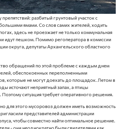
препятствий: разбитый грунтовый участок с
большими ямами. Со слов самих жителей, ходить
огах, здесь не проезжает не только коммунальная
ачи идут пешком. Помимо регоператора в комиссии
ции округа, депутаты Архангельского областного
ство обращений по этой проблеме с каждым днем
ителей, обеспокоенных переполненными
ов, которые не могут доехать до площадок. Летом в
ды источают неприятный запах, а птицы
. Поэтому ситуация требует оперативного решения.
, но для этого мусоровоз должен иметь возможность
пригласили представителей администрации
пуса, чтобы совместно найти оптимальное решение.
ели - они неоднократно были свидетелями как