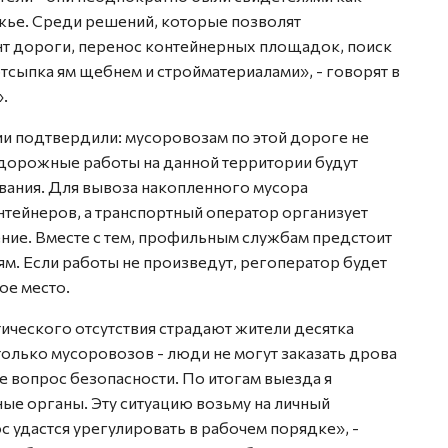
жье. Среди решений, которые позволят
т дороги, перенос контейнерных площадок, поиск
тсыпка ям щебнем и стройматериалами», - говорят в
.
ии подтвердили: мусоровозам по этой дороге не
дорожные работы на данной территории будут
вания. Для вывоза накопленного мусора
нтейнеров, а транспортный оператор организует
ние. Вместе с тем, профильным службам предстоит
м. Если работы не произведут, регоператор будет
ое место.
ктического отсутствия страдают жители десятка
только мусоровозов - люди не могут заказать дрова
же вопрос безопасности. По итогам выезда я
ые органы. Эту ситуацию возьму на личный
с удастся урегулировать в рабочем порядке», -