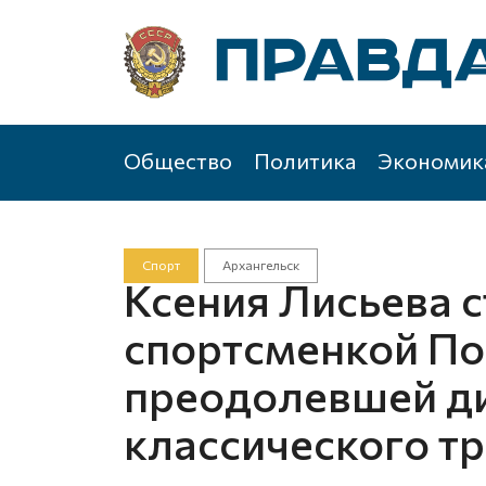
Общество
Политика
Экономик
Спорт
Архангельск
Ксения Лисьева 
спортсменкой По
преодолевшей д
классического т