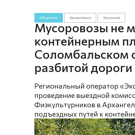
Общество
Архангельск
Экология
Мусоровозы не мо
контейнерным п
Соломбальском о
разбитой дороги
Региональный оператор «Эк
проведение выездной комисс
Физкультурников в Архангель
подъездных путей к контей