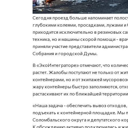
Сегодня проезд больше напоминает полосу 
глубокими колеями, просадками, лужами и 
приходится исключительно в резиновых сап
техника, но и машины скорой помощи - вр
приняли участие представители администра
Собрания и городской Думы.
В «ЭкоИнтеграторе» отмечают, что количе
растет. Жалобы поступают не только от ж
контейнерами, но и от экипажей мусоровоз
жару контейнеры быстро заполняются, отхо
растаскивают их по ближайшей территории
«Наша задача - обеспечить вывоз отходов
подъехать к контейнерной площадке. Мы 
Соломбальского округа и депутатского кор
К обсуждению активно подключились и жит