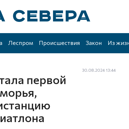
а
Леспром
Происшествия
Закон
Из жиз
30.08.2024 13:44
стала первой
морья,
истанцию
риатлона