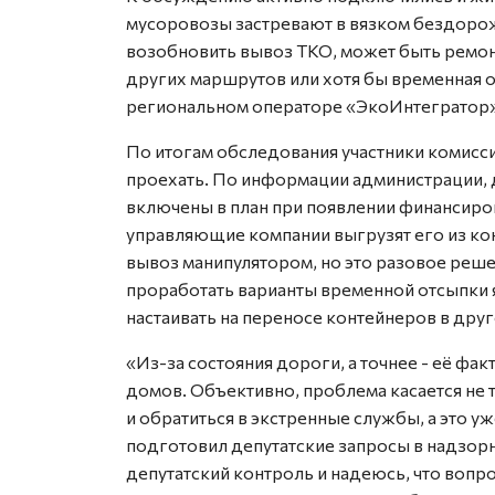
мусоровозы застревают в вязком бездоро
возобновить вывоз ТКО, может быть ремон
других маршрутов или хотя бы временная о
региональном операторе «ЭкоИнтегратор»
По итогам обследования участники комисс
проехать. По информации администрации, 
включены в план при появлении финансиро
управляющие компании выгрузят его из ко
вывоз манипулятором, но это разовое реше
проработать варианты временной отсыпки я
настаивать на переносе контейнеров в друг
«Из-за состояния дороги, а точнее - её фа
домов. Объективно, проблема касается не 
и обратиться в экстренные службы, а это у
подготовил депутатские запросы в надзорн
депутатский контроль и надеюсь, что вопро