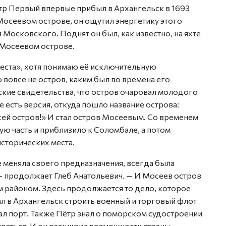
Пётр Первый впервые прибыл в Архангельск в 1693
Мосеевом острове, он ощутил энергетику этого
 Московского. Поднят он был, как известно, на яхте
 Мосеевом острове.
места», хотя понимаю её исключительную
 вовсе не остров, каким был во времена его
кие свидетельства, что остров очаровал молодого
е есть версия, откуда пошло название острова:
 сей остров!» И стал остров Мосеевым. Со временем
ю часть и приблизило к Соломбале, а потом
исторических места.
 меняла своего предназначения, всегда была
продолжает Глеб Анатольевич. — И Мосеев остров
ым районом. Здесь продолжается то дело, которое
ал в Архангельск строить военный и торговый флот
вал порт. Также Пётр знал о поморском судостроении
пираться. И он расширил возможности страны,