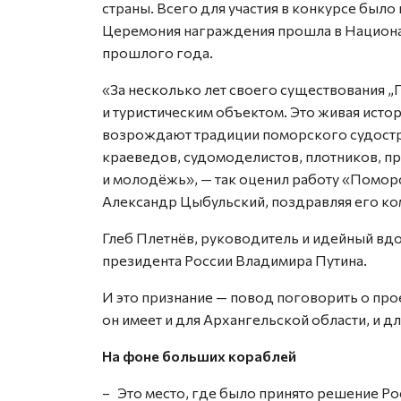
страны. Всего для участия в конкурсе было
Церемония награждения прошла в Национа
прошлого года.
«За несколько лет своего существования „
и туристическим объектом. Это живая исто
возрождают традиции поморского судостро
краеведов, судомоделистов, плотников, п
и молодёжь», — так оценил работу «Помор
Александр Цыбульский, поздравляя его ко
Глеб Плетнёв, руководитель и идейный вд
президента России Владимира Путина.
И это признание — повод поговорить о про
он имеет и для Архангельской области, и дл
На фоне больших кораблей
– Это место, где было принято решение Рос