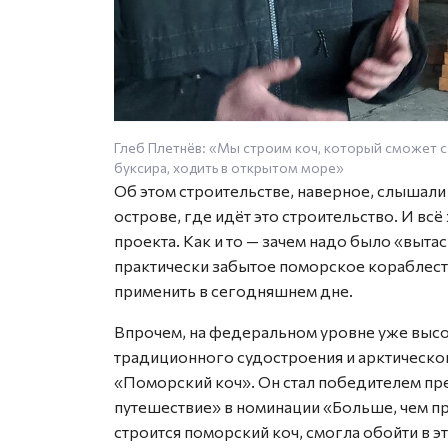
Глеб Плетнёв: «Мы строим коч, который сможет с
буксира, ходить в открытом море»
Об этом строительстве, наверное, слышали
острове, где идёт это строительство. И вс
проекта. Как и то — зачем надо было «выта
практически забытое поморское кораблест
применить в сегодняшнем дне.
Впрочем, на федеральном уровне уже выс
традиционного судостроения и арктическо
«Поморский коч». Он стал победителем пр
путешествие» в номинации «Больше, чем пр
строится поморский коч, смогла обойти в