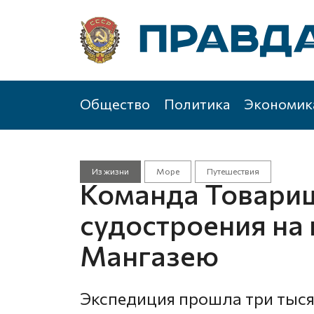
Общество
Политика
Экономик
Из жизни
Море
Путешествия
Команда Товари
судостроения на
Мангазею
Экспедиция прошла три тыс