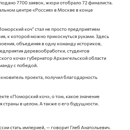
 подано 7700 заявок, жюри отобрало 72 финалиста.
льном центре «Россия» в Москве в конце
Поморский коч“ стал не просто предприятием
рия, к которой можно прикоснуться руками. Здесь
ения, объединяя в одну команду историков,
редприятия деревообработки, студентов
ского коча» губернатор Архангельской области
манду с победой.
охновитель проекта, получил благодарность
екте «Поморский коч», о том, какое значение
я страны в целом. А также о его будущности.
сии стать империей, — говорит Глеб Анатольевич.