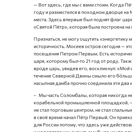
— Вот здесь, где мы с вами стоим. Когда 
году и разместился в походном дворце на 
места. Здесь впервые был поднят флаг царя
«Святой Пётр», которая была построена на
Признаться, не могу ощутить «энергетику 
историчность. Мосеев остров сегодня — это
посещения Пет­ром Первым. Есть историчес
царя, которому был‑то 21 год от роду. Такж
вроде царь, увидев его, воскликнул: «Мой
течение Северной Двины смыло его бóльшу
насыпная дамба прочно соединила эти два 
– Мы часть Соломбалы, которая никогда не
корабельной промышленной площадкой, — 
не стал торговым центром, не стал спальн
в своё время начал Пётр Первый. Он приех
для России потому, что здесь уже действо
и мореплавании, значит, ему было на что о