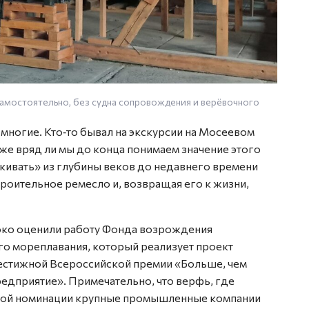
амостоятельно, без судна сопровождения и верёвочного
Поморс
 многие. Кто‑то бывал на экскурсии на Мосеевом
ё же вряд ли мы до конца понимаем значение этого
скивать» из глубины веков до недавнего времени
роительное ремесло и, возвращая его к жизни,
око оценили работу Фонда возрождения
го мореплавания, который реализует проект
естижной Всероссийской премии «Больше, чем
едприятие». Примечательно, что верфь, где
 этой номинации крупные промышленные компании