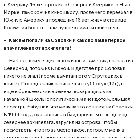
в Америку. 16 лет прожил в Северной Америке, в Нью-
Йорке, там окончил киношколу, после чего переехал в
Южную Америку и последние 16 лет живу в столице
Колумбии Боготе – там лучше климат и ниже цены.
–
Как вы попали на Соловки и каково ваше первое
впечатление от архипелага?
– На Соловки я ездил всю жизнь из Америк, сначала из
Северной, потом из Южной. В детстве про Соловки
ничего не знал (кроме вычитанного у Стругацких в
книге «Понедельник начинается в субботу» (12+), но
ещё в брежневские времена, возвращаясь из
начальной школы с политическим анекдотом, слышал
от сестры бабушки, что меня за это сошлют на Соловки.
В 1999 году, оказавшись в байдарочном походе ещё
севернее архипелага, зарулил на острова, чтобы
посмотреть, что это за место такое, которым меня в
детстве пугали. С первого же визита «осоловел» раз и