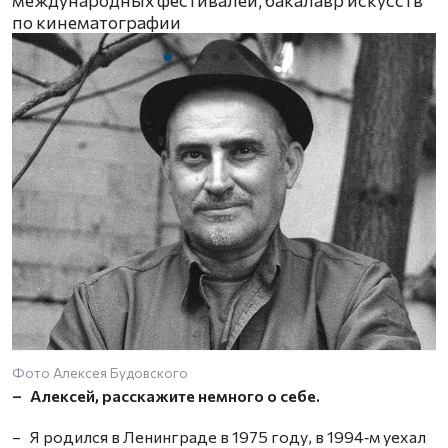
по кинематографии
Фото Алексея Будовского
Д
– Алексей, расскажите немного о себе.
– Я родился в Ленинграде в 1975 году, в 1994‑м уехал