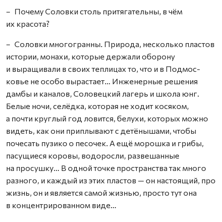
– Почему Соловки столь притягательны, в чём
их красота?
– Соловки многогранны. Природа, несколько пластов
истории, монахи, которые держали оборону
и выращивали в своих теплицах то, что и в Подмос­
ковье не особо вырастает… Инженерные решения
дамбы и каналов, Соловецкий лагерь и школа юнг.
Белые ночи, селёдка, которая не ходит косяком,
а почти круглый год ловится, белухи, которых можно
видеть, как они приплывают с детёнышами, чтобы
почесать пузико о песочек. А ещё морошка и грибы,
пасущиеся коровы, водоросли, развешанные
на просушку… В одной точке пространства так много
разного, и каждый из этих пластов — он настоящий, про
жизнь, он и является самой жизнью, просто тут она
в концентрированном виде…