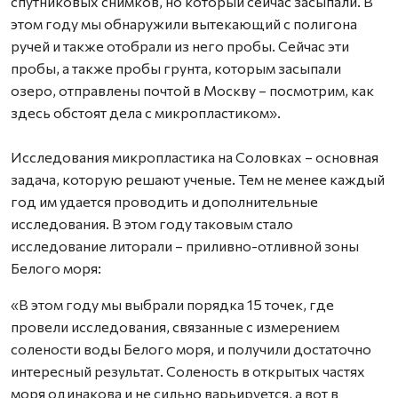
спутниковых снимков, но который сейчас засыпали. В
этом году мы обнаружили вытекающий с полигона
ручей и также отобрали из него пробы. Сейчас эти
пробы, а также пробы грунта, которым засыпали
озеро, отправлены почтой в Москву – посмотрим, как
здесь обстоят дела с микропластиком».
Исследования микропластика на Соловках – основная
задача, которую решают ученые. Тем не менее каждый
год им удается проводить и дополнительные
исследования. В этом году таковым стало
исследование литорали – приливно-отливной зоны
Белого моря:
«В этом году мы выбрали порядка 15 точек, где
провели исследования, связанные с измерением
солености воды Белого моря, и получили достаточно
интересный результат. Соленость в открытых частях
моря одинакова и не сильно варьируется, а вот в