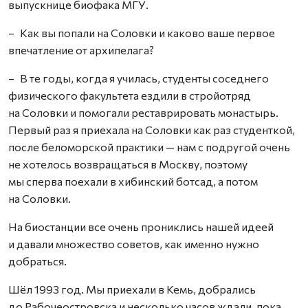
выпускнице биофака МГУ.
– Как вы попали на Соловки и каково ваше первое
впечатление от архипелага?
– В те годы, когда я училась, студенты соседнего
физического факультета ездили в стройотряд
на Соловки и помогали реставрировать монастырь.
Первый раз я приехала на Соловки как раз студенткой,
после беломорской практики — нам с подругой очень
не хотелось возвращаться в Москву, поэтому
мы сперва поехали в хибинский ботсад, а потом
на Соловки.
На биостанции все очень прониклись нашей идеей
и давали множество советов, как именно нужно
добраться.
Шёл 1993 год. Мы приехали в Кемь, добрались
до Рабочеостровска и несколько часов ждали, пока