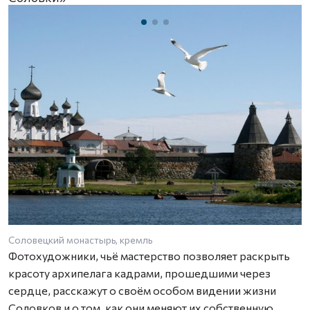
Соловецкий монастырь, кремль
К
Фотохудожники, чьё мастерство позволяет раскрыть
красоту архипелага кадрами, прошедшими через
сердце, расскажут о своём особом видении жизни
Соловков и о том, как они меняют их собственную