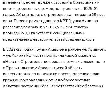
в течение трех лет должен расселить 6 аварийных и
ветхих деревянных домов, построенных в 1925-31
годах. Объем нового строительства – порядка 25 тыс.
кв. м. Также в рамках данного КРТ Группа Аквилон
расселит два дома на ул. Тыко Вылки. Участок
площадью 0,3 га остается муниципальным и
предназначен для строительства средней школы.
В 2022-23 годах Группа Аквилон в районе ул. Урицкого
– ул. Романа Куликова построила жилой комплекс
«Некст». Строительство велось в рамках совместного
с Правительством Архангельской области
инвестиционного проекта по восстановлению прав
граждан пострадавших от недобросовестных
действий застройщиков. В соответствии с областным
законом Группа Аквилон получила в аренду данный
участок выплатил денежные компенсации дольщикам,
обманутым несколькими другими застройщиками.