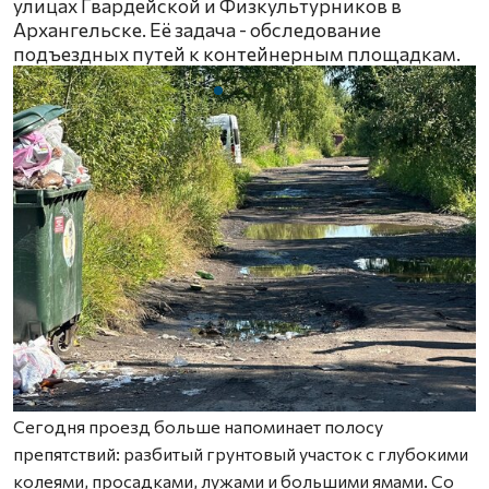
улицах Гвардейской и Физкультурников в
Архангельске. Её задача - обследование
подъездных путей к контейнерным площадкам.
Сегодня проезд больше напоминает полосу
препятствий: разбитый грунтовый участок с глубокими
колеями, просадками, лужами и большими ямами. Со