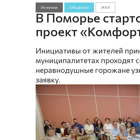
Из жизни
Общество
ЖКХ
В Поморье старт
проект «Комфор
Инициативы от жителей прин
муниципалитетах проходят с
неравнодушные горожане уз
заявку.