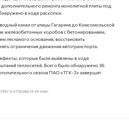
я дополнительного ремонта монолитной плиты под
бнаружено в ходе раскопки.
бводный канал от улицы Гагарина до Комсомольской
ие железобетонных коробов с бетонированием,
ем песчаного основания, восстановить
нять ограничения движения автотранспорта.
дефекты, которые были выявлены в ходе
пытаний теплосетей. Всего было обнаружено 36
у отопительного сезона ПАО «ТГК-2» завершит
enter
и отправьте ее нам.