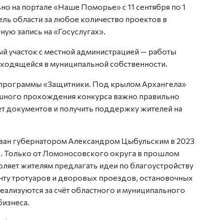
о на портале «Наше Поморье» с 11 сентября по 1
ль области за любое количество проектов в
ную запись на «Госуслугах».
й участок с местной администрацией — работы
аходящейся в муниципальной собственности.
 программы «Защитники. Под крылом Архангела»
пешного прохождения конкурса важно правильно
ет документов и получить поддержку жителей на
ан губернатором Александром Цыбульским в 2023
ь. Только от Ломоносовского округа в прошлом
оляет жителям предлагать идеи по благоустройству
ту тротуаров и дворовых проездов, остановочных
ализуются за счёт областного и муниципального
бизнеса.