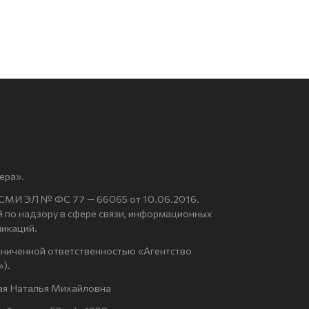
ера».
 СМИ ЭЛ № ФС 77 — 66065 от 10.06.2016.
по надзору в сфере связи, информационных
никаций.
аниченной ответственностью «Агентство
).
ая Наталья Михайловна