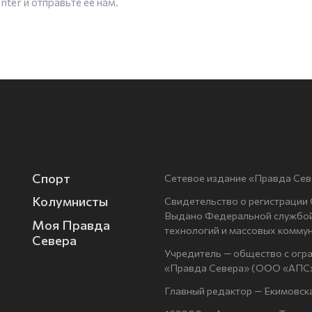
enter
и отправьте ее нам.
Спорт
Сетевое издание «Правда Сев
Колумнисты
Свидетельство о регистрации
Выдано Федеральной службой 
Моя Правда
технологий и массовых комму
Севера
Учредитель — общество с огр
«Правда Севера» (ООО «АПС»
Главный редактор — Екимовск