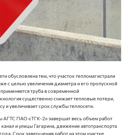
и обусловлена тем, что участок тепломагистрали
же с целью увеличения диаметра и его пропускной
 применяется труба в современной
хнология существенно снижает тепловые потери,
су и увеличивает срок службы теплосети.
ы АГТС ПАО «ТГК-2» завершат весь объем работ
канал и улицы Гагарина, движение автотранспорта
года. Срок завершения работ на этом участке