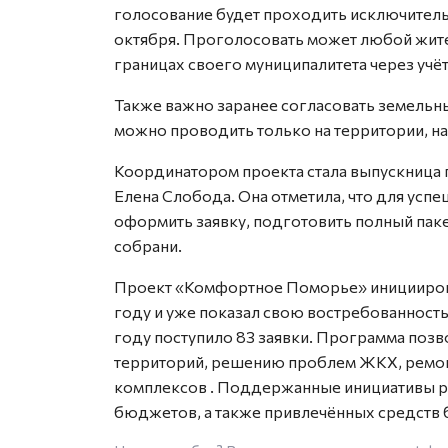
голосование будет проходить исключительн
октября. Проголосовать может любой жите
границах своего муниципалитета через учёт
Также важно заранее согласовать земельны
можно проводить только на территории, н
Координатором проекта стала выпускница
Елена Слобода. Она отметила, что для ус
оформить заявку, подготовить полный пак
собрани.
Проект «Комфортное Поморье» иницииров
году и уже показал свою востребованност
году поступило 83 заявки. Программа позв
территорий, решению проблем ЖКХ, ремон
комплексов
. Поддержанные инициативы ре
бюджетов, а также привлечённых средств 