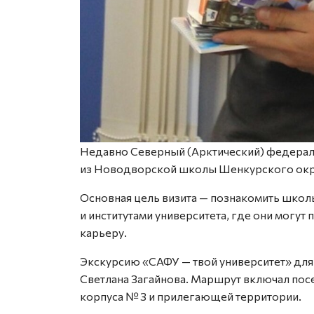
Недавно Северный (Арктический) федераль
из Новодворской школы Шенкурского окр
Основная цель визита — познакомить шко
и институтами университета, где они могут
карьеру.
Экскурсию «САФУ — твой университет» для
Светлана Загайнова. Маршрут включал пос
корпуса № 3 и прилегающей территории.