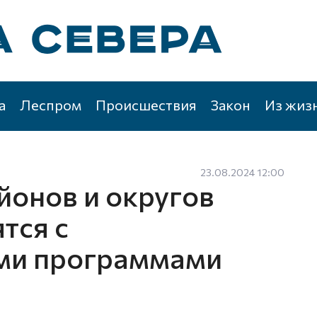
а
Леспром
Происшествия
Закон
Из жиз
23.08.2024 12:00
йонов и округов
тся с
ми программами