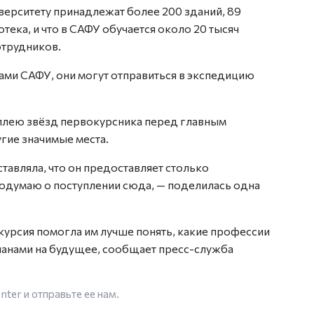
иверситету принадлежат более 200 зданий, 89
ека, и что в САФУ обучается около 20 тысяч
отрудников.
нтами САФУ, они могут отправиться в экспедицию
лею звёзд первокурсника перед главным
угие значимые места.
ставляла, что он предоставляет столько
подумаю о поступлении сюда, — поделилась одна
курсия помогла им лучше понять, какие профессии
ланами на будущее, сообщает пресс-служба
enter
и отправьте ее нам.