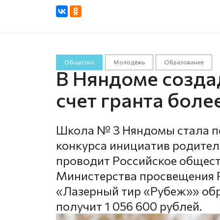
Общество
Молодёжь
Образование
В Няндоме созда
счет гранта боле
Школа № 3 Няндомы стала по
конкурса инициатив родител
проводит Российское общес
Министерства просвещения Р
«Лазерный тир «Рубеж»» об
получит 1 056 600 рублей.