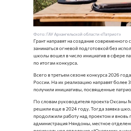
Фото: ГАУ Архангельской области «Патриот»
Грант направят на создание современного 
заниматься огневой подготовкой без испо
школы вошел в число инициатив в сфере п
по итогам конкурса.
Всего в третьем сезоне конкурса 2026 года
России. На их реализацию направят более 3
получили инициативы, посвященные патрио
По словам руководителя проекта Оксаны М
решили еще в 2024 году. Тогда заявка шк
продолжили работу над проектом и вновь 
администрация Няндомы, местное отделен
региональное отделение «Юнармии» и цен