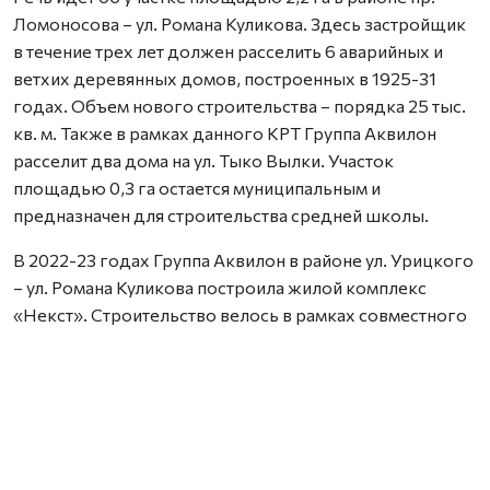
Ломоносова – ул. Романа Куликова. Здесь застройщик
в течение трех лет должен расселить 6 аварийных и
ветхих деревянных домов, построенных в 1925-31
годах. Объем нового строительства – порядка 25 тыс.
кв. м. Также в рамках данного КРТ Группа Аквилон
расселит два дома на ул. Тыко Вылки. Участок
площадью 0,3 га остается муниципальным и
предназначен для строительства средней школы.
В 2022-23 годах Группа Аквилон в районе ул. Урицкого
– ул. Романа Куликова построила жилой комплекс
«Некст». Строительство велось в рамках совместного
с Правительством Архангельской области
инвестиционного проекта по восстановлению прав
граждан пострадавших от недобросовестных
действий застройщиков. В соответствии с областным
законом Группа Аквилон получила в аренду данный
участок выплатил денежные компенсации дольщикам,