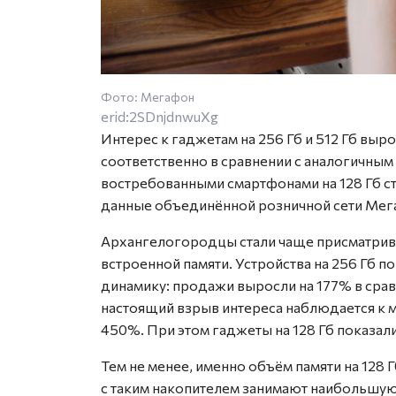
Фото: Мегафон
erid:2SDnjdnwuXg
Интерес к гаджетам на 256 Гб и 512 Гб выро
соответственно в сравнении с аналогичны
востребованными смартфонами на 128 Гб ста
данные объединённой розничной сети Мега
Архангелогородцы стали чаще присматрив
встроенной памяти. Устройства на 256 Гб 
динамику: продажи выросли на 177% в сра
настоящий взрыв интереса наблюдается к м
450%. При этом гаджеты на 128 Гб показали
Тем не менее, именно объём памяти на 128
с таким накопителем занимают наибольшу