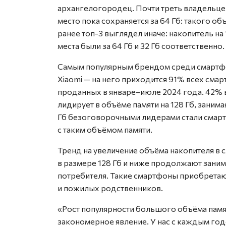
архангелогородец. Почти треть владельцев
место пока сохраняется за 64 Гб: такого о
ранее топ-3 выглядел иначе: накопитель на 
места были за 64 Гб и 32 Гб соответственно.
Самым популярным брендом среди смартфо
Xiaomi — на него приходится 91% всех сма
проданных в январе–июле 2024 года. 42% в
лидирует в объёме памяти на 128 Гб, заним
Гб безоговорочными лидерами стали смарт
с таким объёмом памяти.
Тренд на увеличение объёма накопителя в 
в размере 128 Гб и ниже продолжают зани
потребителя. Такие смартфоны приобретают 
и пожилых родственников.
«Рост популярности большого объёма памят
закономерное явление. У нас с каждым го