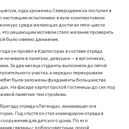
ашвтуза, куда уроженец Северодвинска поступил в
ло настоящим испытанием: в вузе комплектовали
а конкурс среди желающих достигал пяти-шести
т, что решающим мотивом стало желание проверить
орой было овеяно движение.
года он провёл в Карпогорах в составе отряда
и ночевали в палатках, девушки — в вагончиках,
ми. За два месяца студенты выполняли до пятой
троительного участка, а нередко перекрывали
х ребят были заложены фундаменты большинства
дах. На фасаде карпогорской гостиницы до сих пор
 живой памятник тем стройкам.
 бригаду отряда «Легенда», занимавшегося
рах. Год спустя он стал командиром отряда в
 сооружения для детского дома. По его
нания связаны с добросовестным, порой