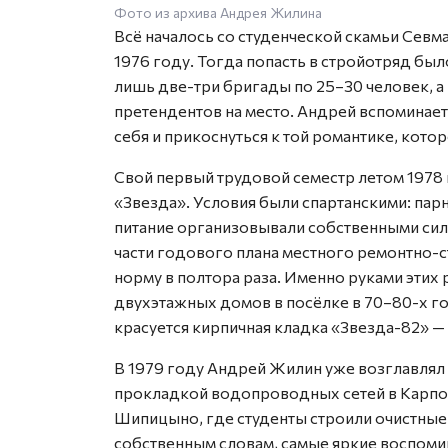
Фото из архива Андрея Жилина
Всё началось со студенческой скамьи Севм
1976 году. Тогда попасть в стройотряд бы
лишь две-три бригады по 25–30 человек, 
претендентов на место. Андрей вспоминае
себя и прикоснуться к той романтике, кот
Свой первый трудовой семестр летом 1978 
«Звезда». Условия были спартанскими: парн
питание организовывали собственными сила
части годового плана местного ремонтно-с
норму в полтора раза. Именно руками эти
двухэтажных домов в посёлке в 70–80-х го
красуется кирпичная кладка «Звезда-82» —
В 1979 году Андрей Жилин уже возглавлял
прокладкой водопроводных сетей в Карпого
Шипицыно, где студенты строили очистные
собственным словам, самые яркие воспоми