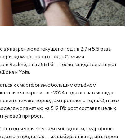
с в январе–июле текущего года в 2,7 и 5,5 раза
м периодом прошлого года. Самыми
ли Realme, а на 256 Гб — Tecno, свидетельствуют
Фона и Yota.
аться к смартфонам с большим объёмом
показали в январе–июле 2024 года впечатляющую
внении с тем же периодом прошлого года. Однако
оделям с памятью на 512 Гб: рост составил целых
 нулевой прирост.
 Гб сегодня является самым ходовым, смартфоны
ю долю в продажах — их выбирает каждый второй