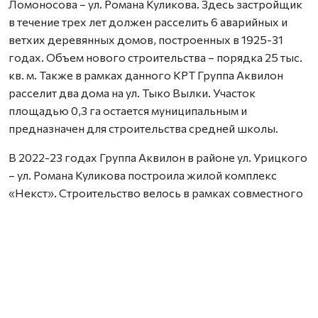
Ломоносова – ул. Романа Куликова. Здесь застройщик
в течение трех лет должен расселить 6 аварийных и
ветхих деревянных домов, построенных в 1925-31
годах. Объем нового строительства – порядка 25 тыс.
кв. м. Также в рамках данного КРТ Группа Аквилон
расселит два дома на ул. Тыко Вылки. Участок
площадью 0,3 га остается муниципальным и
предназначен для строительства средней школы.
В 2022-23 годах Группа Аквилон в районе ул. Урицкого
– ул. Романа Куликова построила жилой комплекс
«Некст». Строительство велось в рамках совместного
с Правительством Архангельской области
инвестиционного проекта по восстановлению прав
граждан пострадавших от недобросовестных
действий застройщиков. В соответствии с областным
законом Группа Аквилон получила в аренду данный
участок выплатил денежные компенсации дольщикам,
обманутым несколькими другими застройщиками.