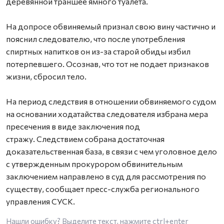
деревянной траншее ямного туалета.
На допросе обвиняемый признал свою вину частично и
пояснил следователю, что после употребления
спиртных напитков он из-за старой обиды избил
потерпевшего. Осознав, что тот не подает признаков
жизни, сбросил тело.
На период следствия в отношении обвиняемого судом
на основании ходатайства следователя избрана мера
пресечения в виде заключения под
стражу. Следствием собрана достаточная
доказательственная база, в связи с чем уголовное дело
с утвержденным прокурором обвинительным
заключением направлено в суд для рассмотрения по
существу, сообщает пресс-служба регионального
управления СУСК.
Нашли ошибку? Выделите текст, нажмите
ctrl+enter