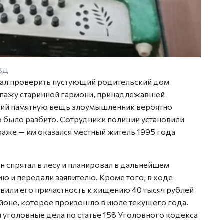
МВД
хал проверить пустующий родительский дом
опажу старинной гармони, принадлежавшей
вший памятную вещь злоумышленник вероятно
ло было разбито. Сотрудники полиции установили
раже — им оказался местный житель 1995 года
н спрятал в лесу и планировал в дальнейшем
ю и передали заявителю. Кроме того, в ходе
вили его причастность к хищению 40 тысяч рублей
айоне, которое произошло в июле текущего года.
уголовные дела по статье 158 Уголовного кодекса