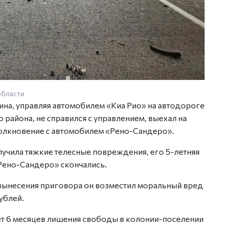
области
чина, управляя автомобилем «Киа Рио» на автодороге
 района, не справился с управлением, выехал на
толкновение с автомобилем «Рено-Сандеро».
учила тяжкие телесные повреждения, его 5-летняя
«Рено-Сандеро» скончались.
вынесения приговора он возместил моральный вред
ублей.
лет 6 месяцев лишения свободы в колонии-поселении