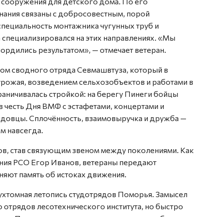
 сооружения для детского дома. По его
нания связаны с добросовестным, порой
специальность монтажника чугунных труб и
 специализировался на этих направлениях. «Мы
 гордились результатом», — отмечает ветеран.
ом сводного отряда Севмашвтуза, который в
рожая, возведением сельхозобъектов и работами в
раничивалась стройкой: на берегу Пинеги бойцы
в честь Дня ВМФ с эстафетами, концертами и
довцы. Сплочённость, взаимовыручка и дружба —
им навсегда.
ов, став связующим звеном между поколениями. Как
ния РСО Егор Иванов, ветераны передают
яют память об истоках движения.
ухтомная летопись студотрядов Поморья. Замысел
ко отрядов лесотехнического института, но быстро