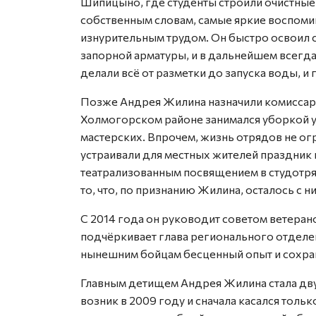
Шипицыно, где студенты строили очистные
собственным словам, самые яркие воспоми
изнурительным трудом. Он быстро освоил 
запорной арматуры, и в дальнейшем всегда
делали всё от разметки до запуска воды, и
Позже Андрея Жилина назначили комиссар
Холмогорском районе занимался уборкой у
мастерских. Впрочем, жизнь отрядов не ог
устраивали для местных жителей праздник 
театрализованным посвящением в студотря
то, что, по признанию Жилина, осталось с н
С 2014 года он руководит советом ветеран
подчёркивает глава регионального отделе
нынешним бойцам бесценный опыт и сохран
Главным детищем Андрея Жилина стала дв
возник в 2009 году и сначала касался толь