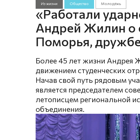
Из жизни
Общество
Молодёжь
«Работали ударно
Андрей Жилин о 
Поморья, дружбе
Более 45 лет жизни Андрея 
движением студенческих отр
Начав свой путь рядовым уча
является председателем сов
летописцем региональной и
объединения.