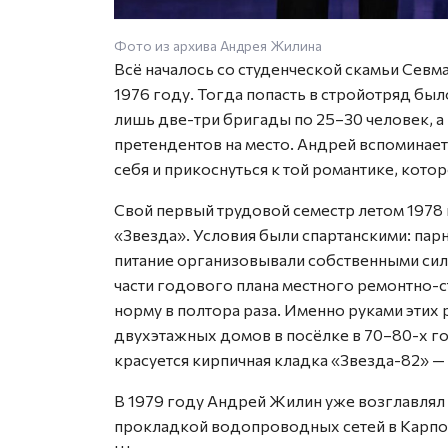
Фото из архива Андрея Жилина
Всё началось со студенческой скамьи Севм
1976 году. Тогда попасть в стройотряд бы
лишь две-три бригады по 25–30 человек, 
претендентов на место. Андрей вспоминае
себя и прикоснуться к той романтике, кот
Свой первый трудовой семестр летом 1978 
«Звезда». Условия были спартанскими: парн
питание организовывали собственными сила
части годового плана местного ремонтно-с
норму в полтора раза. Именно руками эти
двухэтажных домов в посёлке в 70–80-х го
красуется кирпичная кладка «Звезда-82» —
В 1979 году Андрей Жилин уже возглавлял
прокладкой водопроводных сетей в Карпого