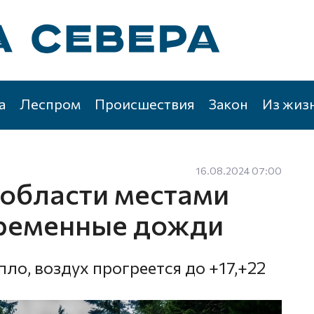
а
Леспром
Происшествия
Закон
Из жиз
16.08.2024 07:00
 области местами
временные дожди
ло, воздух прогреется до +17,+22