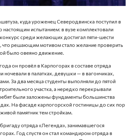
ашвтуза, куда уроженец Северодвинска поступил в
ло настоящим испытанием: в вузе комплектовали
а конкурс среди желающих достигал пяти-шести
т, что решающим мотивом стало желание проверить
орой было овеяно движение.
года он провёл в Карпогорах в составе отряда
и ночевали в палатках, девушки — в вагончиках,
ми. За два месяца студенты выполняли до пятой
троительного участка, а нередко перекрывали
х ребят были заложены фундаменты большинства
дах. На фасаде карпогорской гостиницы до сих пор
 живой памятник тем стройкам.
 бригаду отряда «Легенда», занимавшегося
рах. Год спустя он стал командиром отряда в