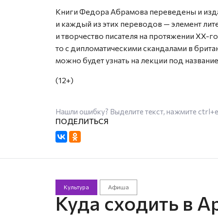
Книги Федора Абрамова переведены и изда
и каждый из этих переводов — элемент ли
и творчество писателя на протяжении XX-го
то с дипломатическими скандалами в брита
можно будет узнать на лекции под названи
(12+)
Нашли ошибку? Выделите текст, нажмите
ctrl+
Культура
Афиша
Куда сходить в А