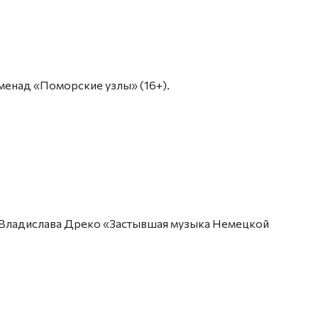
роменад «Поморские узлы» (16+).
сия Владислава Дреко «Застывшая музыка Немецкой