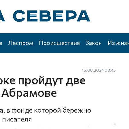
а
Леспром
Происшествия
Закон
Из жиз
15.08.2024 08:45
рке пройдут две
 Абрамове
, в фонде которой бережно
 писателя