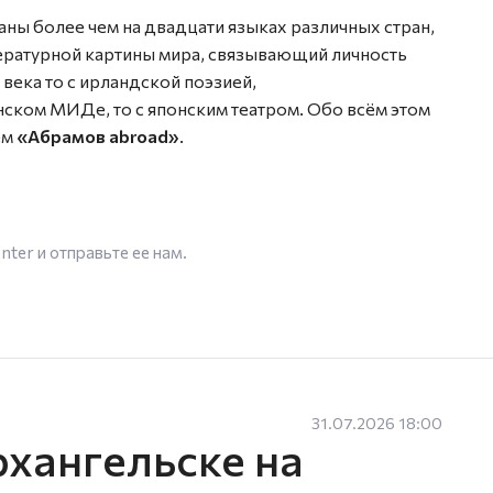
ны более чем на двадцати языках различных стран,
тературной картины мира, связывающий личность
 века то с ирландской поэзией,
нском МИДе, то с японским театром. Обо всём этом
ем
«Абрамов abroad»
.
enter
и отправьте ее нам.
31.07.2026 18:00
рхангельске на