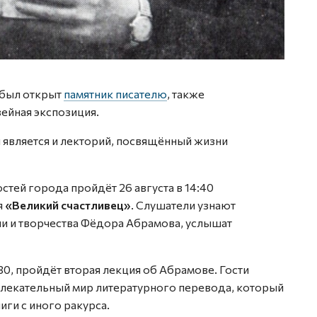
 был открыт
памятник писателю
, также
ейная экспозиция.
является и лекторий, посвящённый жизни
стей города пройдёт 26 августа в 14:40
я
«Великий счастливец»
. Слушатели узнают
и и творчества Фёдора Абрамова, услышат
:30, пройдёт вторая лекция об Абрамове. Гости
увлекательный мир литературного перевода, который
иги с иного ракурса.