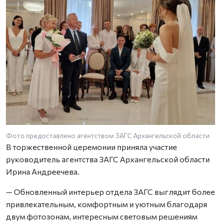
Фото предоставлено агентством ЗАГС Архангельской области
Ф
В торжественной церемонии приняла участие
руководитель агентства ЗАГС Архангельской области
Ирина Андреечева.
— Обновленный интерьер отдела ЗАГС выглядит более
привлекательным, комфортным и уютным благодаря
двум фотозонам, интересным световым решениям