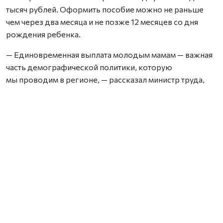
тысяч рублей. Оформить пособие можно не раньше
чем через два месяца и не позже 12 месяцев со дня
рождения ребенка.
— Единовременная выплата молодым мамам — важная
часть демографической политики, которую
мы проводим в регионе, — рассказал министр труда,
занятости и социального развития Архангельской
области Владимир Торопов. — В прошлом году
помощью воспользовались 919 женщин, с начала
этого года — уже почти 500.
Как подчеркнул министр, поддержка семей с детьми
в Поморье не ограничивается разовыми выплатами.
В регионе действует целая система федеральных
и областных мер: ежемесячные пособия, материнский
капитал, субсидии на улучшение жилищных условий,
региональный маткапитал на третьего и последующих